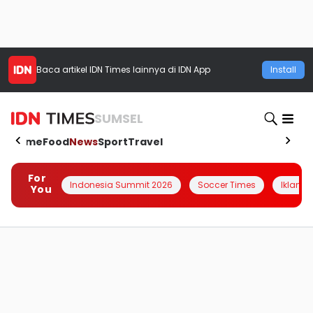
Baca artikel
IDN Times
lainnya di IDN App
Install
SUMSEL
Home
Food
News
Sport
Travel
For
Indonesia Summit 2026
Soccer Times
Iklanin 
You