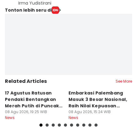
Irma Yudistirani
Tonton lebih seru di
Related Articles
See More
17 Agustus Ratusan
Embarkasi Palembang
K
Pendaki Bentangkan
Masuk 3 Besar Nasional,
B
Merah Putih di Puncak
Raih Nilai Kepuasan
M
Dempo
08 Agu 2026, 19:25 WIB
86,65
08 Agu 2026, 15:24 WIB
08
News
News
Ne