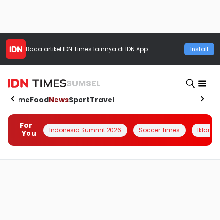
Baca artikel
IDN Times
lainnya di IDN App
Install
SUMSEL
Home
Food
News
Sport
Travel
For
Indonesia Summit 2026
Soccer Times
Iklanin 
You