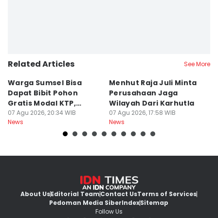
Related Articles
See More
Warga Sumsel Bisa
Menhut Raja Juli Minta
M
Dapat Bibit Pohon
Perusahaan Jaga
T
Gratis Modal KTP,
Wilayah Dari Karhutla
K
Menhut Beberkan
07 Agu 2026, 20:34 WIB
07 Agu 2026, 17:58 WIB
07
News
News
Ne
Caranya
About Us
Editorial Team
Contact Us
Terms of Services
Pedoman Media Siber
Index
Sitemap
Follow Us