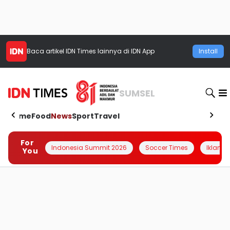
Baca artikel
IDN Times
lainnya di IDN App
Install
SUMSEL
Home
Food
News
Sport
Travel
For
Indonesia Summit 2026
Soccer Times
Iklanin 
You