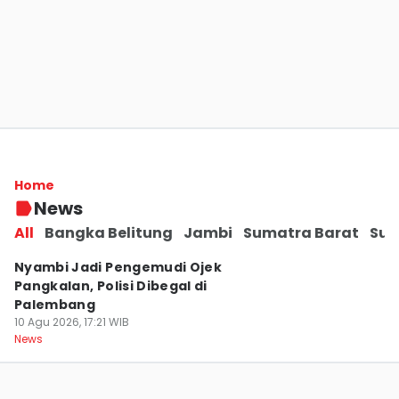
Toyota Bawa Promo GIIAS 2026 ke
Palembang, Ini Penawaran Menariknya!
Home
10 Agu 2026, 17:54 WIB
News
News
All
Bangka Belitung
Jambi
Sumatra Barat
Sum
Nyambi Jadi Pengemudi Ojek
Pangkalan, Polisi Dibegal di
Palembang
10 Agu 2026, 17:21 WIB
News