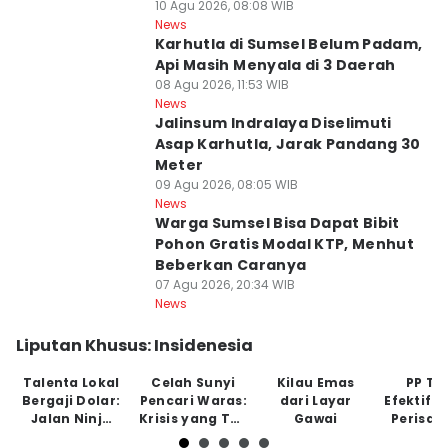
10 Agu 2026, 08:08 WIB
News
Karhutla di Sumsel Belum Padam,
Api Masih Menyala di 3 Daerah
08 Agu 2026, 11:53 WIB
News
Jalinsum Indralaya Diselimuti
Asap Karhutla, Jarak Pandang 30
Meter
09 Agu 2026, 08:05 WIB
News
Warga Sumsel Bisa Dapat Bibit
Pohon Gratis Modal KTP, Menhut
Beberkan Caranya
07 Agu 2026, 20:34 WIB
News
Liputan Khusus: Insidenesia
Talenta Lokal
Celah Sunyi
Kilau Emas
PP Tu
Bergaji Dolar:
Pencari Waras:
dari Layar
Efektifk
Jalan Ninja
Krisis yang Tak
Gawai
Perisai
Tanpa Jaring
Tampak
Anak di