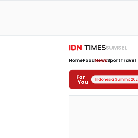
SUMSEL
Home
Food
News
Sport
Travel
For
Indonesia Summit 202
You