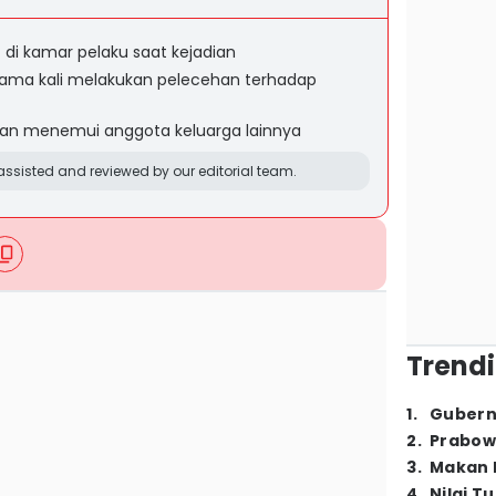
 di kamar pelaku saat kejadian
ama kali melakukan pelecehan terhadap
dan menemui anggota keluarga lainnya
ssisted and reviewed by our editorial team.
Trendi
1
.
Gubern
2
.
Prabow
3
.
Makan B
4
.
Nilai T