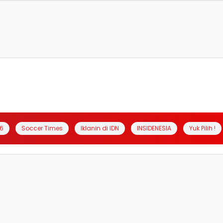
6
Soccer Times
Iklanin di IDN
INSIDENESIA
Yuk Pilih !