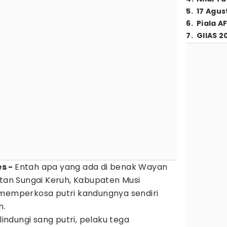
5
.
17 Agus
6
.
Piala A
7
.
GIIAS 2
 - ‎
Entah apa yang ada di benak Wayan
atan Sungai Keruh, Kabupaten Musi
 memperkosa putri kandungnya sendiri
n.
ndungi sang putri, pelaku tega