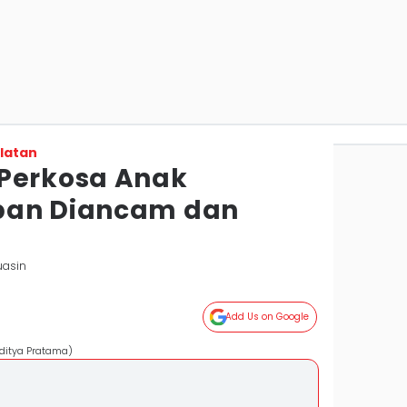
latan
Perkosa Anak
ban Diancam dan
uasin
Add Us on Google
Aditya Pratama)