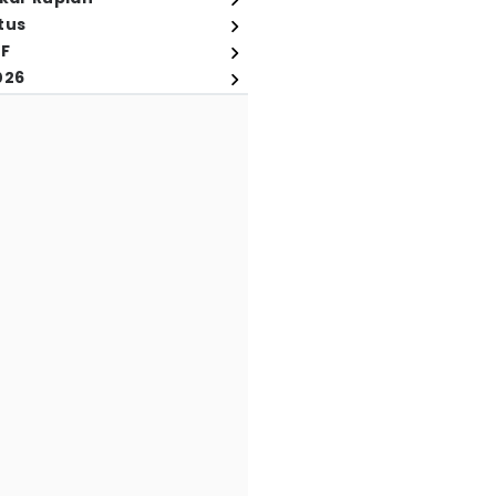
tus
FF
026