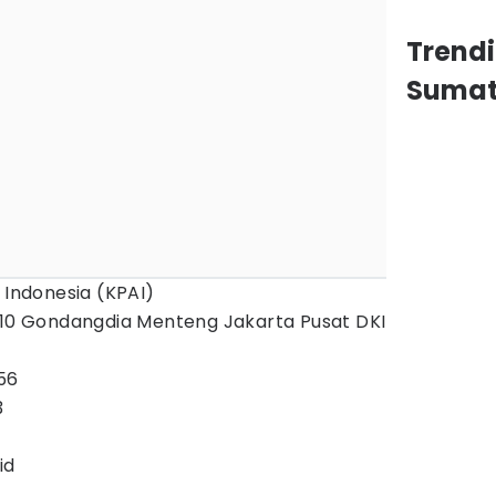
Trend
Sumat
 Indonesia (KPAI)
. 10 Gondangdia Menteng Jakarta Pusat DKI
 56
3
id