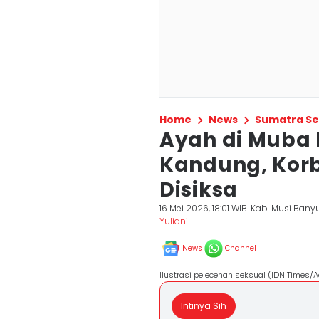
Home
News
Sumatra Se
Ayah di Muba 
Kandung, Kor
Disiksa
16 Mei 2026, 18:01 WIB
Kab. Musi Bany
Yuliani
News
Channel
Ilustrasi pelecehan seksual (IDN Times/
Intinya Sih