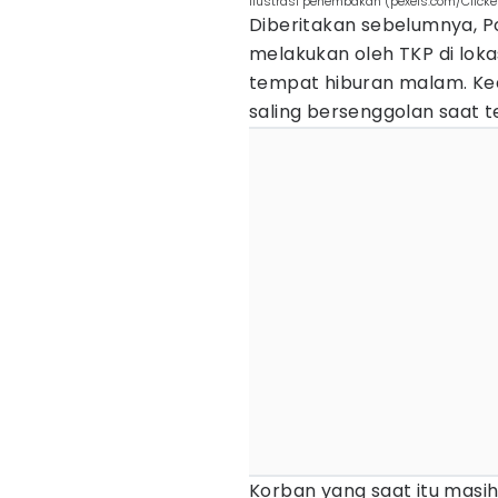
ilustrasi penembakan (pexels.com/Click
Diberitakan sebelumnya, Po
melakukan oleh TKP di loka
tempat hiburan malam. Kedu
saling bersenggolan saat t
Korban yang saat itu masi