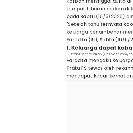
Korban meninggal dunia di r
tempat hiburan malam di 
pada Sabtu (16/5/2026) dini
"Setelah tahu ternyata ka
keluarga benar-benar mera
Faradita (19), Sabtu (16/5/
1. Keluarga dapat kaba
ilustrasi penembakan (unsplash.com/n
Faradita mengaku keluarg
Pratu FS tewas oleh rekann
mendapat kabar kematian 