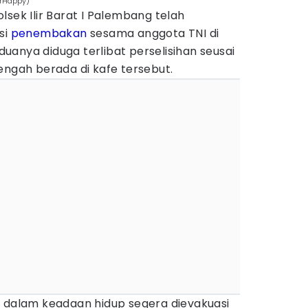
erHappy)
lsek Ilir Barat I Palembang telah
si
penembakan
sesama anggota TNI di
anya diduga terlibat perselisihan seusai
engah berada di kafe tersebut.
h dalam keadaan hidup segera dievakuasi