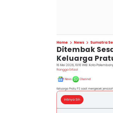
Home
News
Sumatra Se
Ditembak Sesa
Keluarga Prat
16 Mei 2026, 19:16 WIB
Kota Palemban
Rangga Erfizal
News
Channel
Keluarga Pratu FS saat mengecek jenaza
Intinya Sih