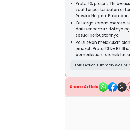
Pratu FS, prajurit TNI beru
saat terjadi keributan d
Prawira Negara, Palembang
Keluarga korban merasa t
dari Denpom II Sriwijaya 
sesuai perbuatannya.
Polisi telah melakukan ol
jenazah Pratu FS ke RS B
pemeriksaan forensik lanju
This section summary was AI-a
Share Article