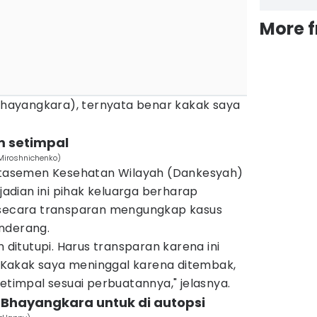
More 
 Bhayangkara), ternyata benar kakak saya
m setimpal
Miroshnichenko)
Detasemen Kesehatan Wilayah (Dankesyah)
ejadian ini pihak keluarga berharap
t secara transparan mengungkap kasus
nderang.
n ditutupi. Harus transparan karena ini
Kakak saya meninggal karena ditembak,
setimpal sesuai perbuatannya," jelasnya.
 Bhayangkara untuk di autopsi