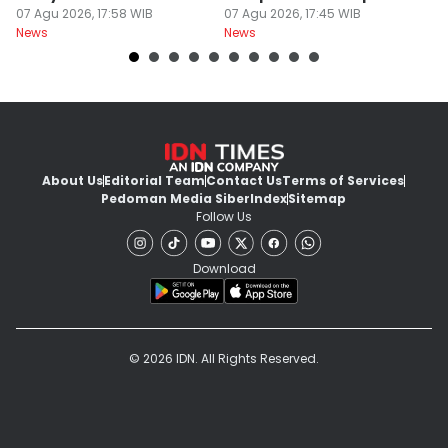
07 Agu 2026, 17:58 WIB
07 Agu 2026, 17:45 WIB
Ak
07
News
News
Ne
About Us
Editorial Team
Contact Us
Terms of Services
Pedoman Media Siber
Index
Sitemap
Follow Us
Download
© 2026 IDN. All Rights Reserved.