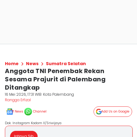
Home
News
Sumatra Selatan
Anggota TNI Penembak Rekan
Sesama Prajurit di Palembang
Ditangkap
16 Mei 2026, 17:31 WIB
Kota Palembang
Rangga Erfizal
News
Channel
Add Us on Google
Dok. Instagram Kodam II/Sriwijaya
Intinya Sih