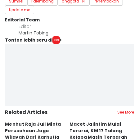
Sumsel
Palembang
anggota TNI
Penembakan
Update me
Editorial Team
Editor
Martin Tobing
Tonton lebih seru di
Related Articles
See More
Menhut Raja Juli Minta
Macet Jalintim Mulai
P
Perusahaan Jaga
Terurai, KM 17 Talang
L
Wilayah Dari Karhutla
Kelapa Masih Terparah
A