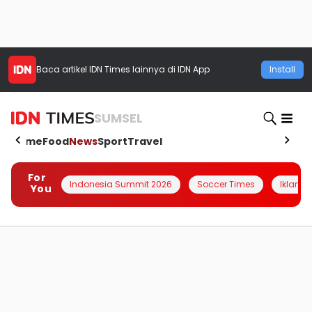
Baca artikel
IDN Times
lainnya di IDN App
Install
SUMSEL
Home
Food
News
Sport
Travel
For
Indonesia Summit 2026
Soccer Times
Iklanin 
You