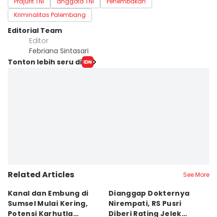
Prajurit TNI
anggota TNI
Penembakan
Kriminalitas Palembang
Editorial Team
Editor
Febriana Sintasari
Tonton lebih seru di
Related Articles
See More
Kanal dan Embung di
Dianggap Dokternya
S
Sumsel Mulai Kering,
Nirempati, RS Pusri
D
Potensi Karhutla
Diberi Rating Jelek
P