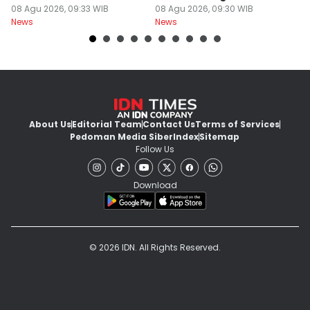
Meningkat
08 Agu 2026, 09:33 WIB
Warga Net
08 Agu 2026, 09:30 WIB
K
08
News
News
Ne
About Us
Editorial Team
Contact Us
Terms of Services
Pedoman Media Siber
Index
Sitemap
Follow Us
Download
© 2026 IDN. All Rights Reserved.