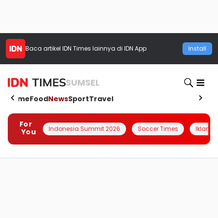
Baca artikel
IDN Times
lainnya di IDN App
Install
SUMSEL
Home
Food
News
Sport
Travel
For
Indonesia Summit 2026
Soccer Times
Iklanin 
You