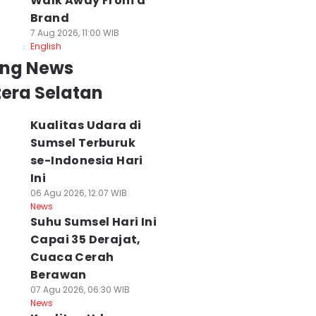
Walk Away From a
Brand
7 Aug 2026, 11:00 WIB
English
ing News
era Selatan
as Batangan
Kualitas Udara di
Sumsel Terburuk
se-Indonesia Hari
Ini
06 Agu 2026, 12:07 WIB
News
Suhu Sumsel Hari Ini
uhu Sumsel
Warga Sumsel
Menhut Raja Juli
Capai 35 Derajat,
pai 34 Derajat,
Bisa Dapat Bibit
Minta Perusaha
Cuaca Cerah
MKG Beri
Pohon Gratis
Jaga Wilayah Dar
eringatan
Modal KTP,
Karhutla
Berawan
aspada Karhutla
Menhut Beberkan
07 Agu 2026, 17:58 WIB
07 Agu 2026, 06:30 WIB
News
 Agu 2026, 08:20 WIB
Caranya
News
ws
07 Agu 2026, 20:34 WIB