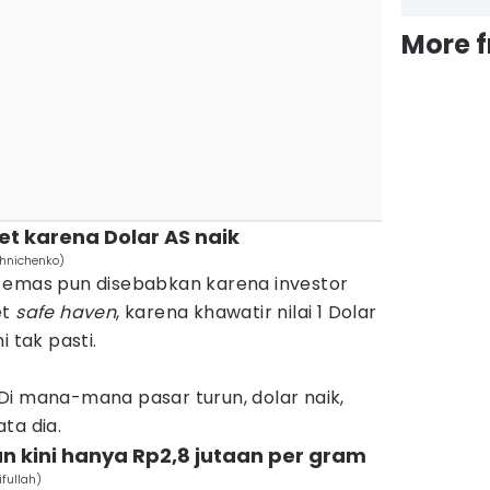
More 
set karena Dolar AS naik
shnichenko)
 emas pun disebabkan karena investor
et
safe haven
, karena khawatir nilai 1 Dolar
i tak pasti.
r. Di mana-mana pasar turun, dolar naik,
ata dia.
 kini hanya Rp2,8 jutaan per gram
fullah)