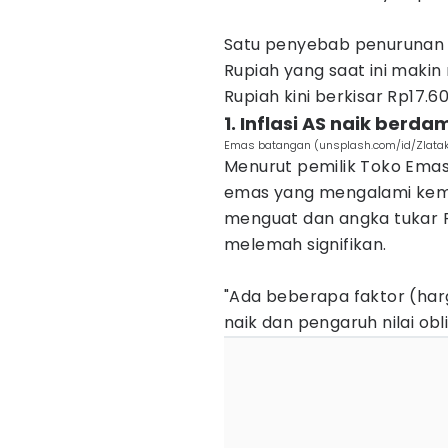
Satu penyebab penurunan h
Rupiah yang saat ini maki
Rupiah kini berkisar Rp17.6
1. Inflasi AS naik ber
Emas batangan (unsplash.com/id/Zlata
Menurut pemilik Toko Emas
emas yang mengalami kemer
menguat dan angka tukar R
melemah signifikan.
"Ada beberapa faktor (harg
naik dan pengaruh nilai obli