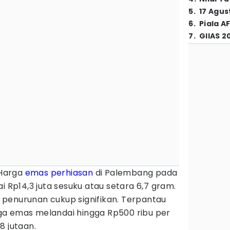
5
.
17 Agus
6
.
Piala A
7
.
GIIAS 2
Harga
emas perhiasan
di Palembang pada
i Rp14,3 juta sesuku atau setara 6,7 gram.
penurunan cukup signifikan. Terpantau
ga emas melandai hingga Rp500 ribu per
8 jutaan.