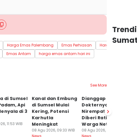
Trend
Sumat
Harga Emas Palembang
Emas Perhiasan
Harga Emas
Em
Emas Antam
harga emas antam hari ini
See More
a di Sumsel
Kanal dan Embung
Dianggap
S
Padam, Api
di Sumsel Mulai
Dokternya
Ca
enyala di 3
Kering, Potensi
Nirempati, RS Pusri
B
Karhutla
Diberi Rating Jelek
P
26, 11:53 WIB
Meningkat
Warga Net
W
08 Agu 2026, 09:33 WIB
08 Agu 2026, 09:30 WIB
08
News
News
Ne