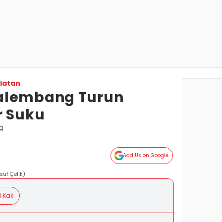
latan
alembang Turun
r Suku
g
Add Us on Google
suf Çelik)
i Kak