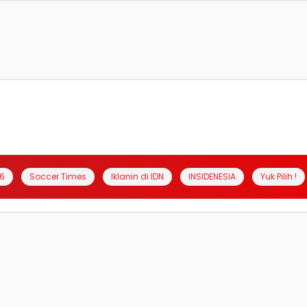
6
Soccer Times
Iklanin di IDN
INSIDENESIA
Yuk Pilih !