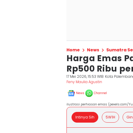
Home
News
Sumatra Se
Harga Emas P
Rp500 Ribu pe
17 Mei 2026, 15:53 WIB
Kota Palemban
Feny Maulia Agustin
News
Channel
ilustrasi perhiasan emas (pexels.com/Yu
Intinya Sih
5W1H
Gin