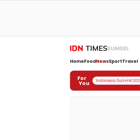
SUMSEL
Home
Food
News
Sport
Travel
For
Indonesia Summit 202
You