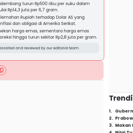
Palembang turun Rp500 ribu per suku dalam
lai Rp14,3 juta per 6,7 gram.
elemahan Rupiah terhadap Dolar AS yang
lasi dan obligasi di Amerika Serikat.
 menekan harga emas, sementara harga emas
eksi hingga turun sekitar Rp2,8 juta per gram.
ssisted and reviewed by our editorial team.
Trendi
1
.
Gubern
2
.
Prabow
3
.
Makan B
4
.
Nilai T