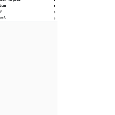
tus
FF
026