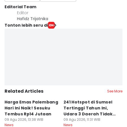
Editorial Team
Editor
Hafidz Trijatnika
Tonton lebih seru di
Related Articles
See More
Harga Emas Palembang
241 Hotspot di Sumsel
J
Hari Ini Naik! Sesuku
Tertinggi Tahun Ini,
D
Tembus Rp14 Jutaan
Udara 3 Daerah Tidak
K
09 Agu 2026, 13:38 WIB
Sehat
09 Agu 2026, 11:31 WIB
P
09
News
News
Ne