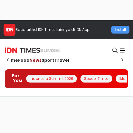
Baca artikel
IDN Times
lainnya di IDN App
Install
SUMSEL
Home
Food
News
Sport
Travel
For
Indonesia Summit 2026
Soccer Times
Iklanin 
You