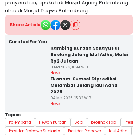
penyerahan, apakah di Masjid Agung Palembang
atau di Masjid Taqwa Palembang.
Share Article
Curated For You
Kambing Kurban Sekayu Full
Booking Jelang Idul Adha, Mulai
Rp2 Jutaan
11 Mei 2026, 16:41 WIB
News
Ekonomi Sumsel Diprediksi
Melambat Jelang Idul Adha
2026
04 Mei 2026, 15:32 WIB
News
Topics
Palembang
Hewan Kurban
Sapi
peternak sapi
Presid
Presiden Prabowo Subianto
Presiden Prabowo
Idul Adha
I