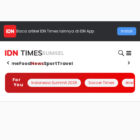
Baca artikel
IDN Times
lainnya di IDN App
Install
SUMSEL
Home
Food
News
Sport
Travel
For
Indonesia Summit 2026
Soccer Times
Iklanin 
You