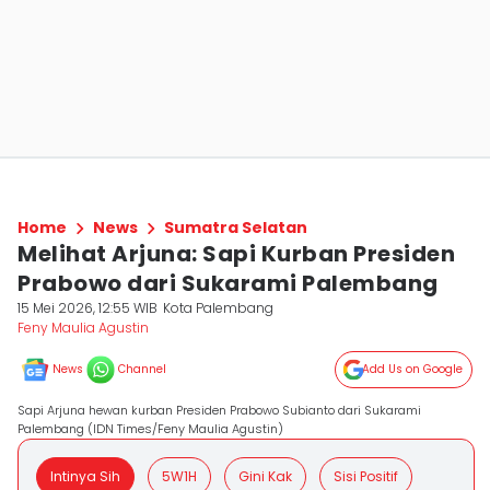
Home
News
Sumatra Selatan
Melihat Arjuna: Sapi Kurban Presiden
Prabowo dari Sukarami Palembang
15 Mei 2026, 12:55 WIB
Kota Palembang
Feny Maulia Agustin
News
Channel
Add Us on Google
Sapi Arjuna hewan kurban Presiden Prabowo Subianto dari Sukarami
Palembang (IDN Times/Feny Maulia Agustin)
Intinya Sih
5W1H
Gini Kak
Sisi Positif