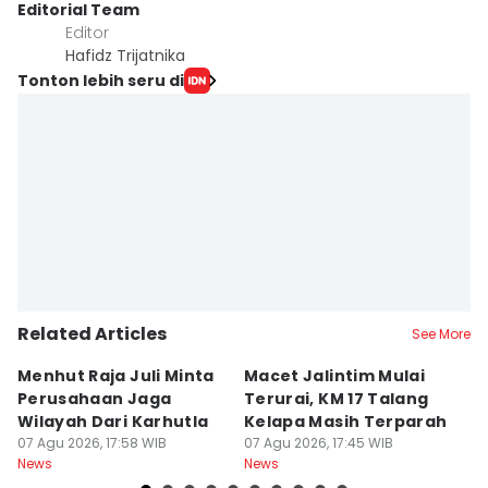
Editorial Team
Editor
Hafidz Trijatnika
Tonton lebih seru di
Related Articles
See More
Menhut Raja Juli Minta
Macet Jalintim Mulai
P
Perusahaan Jaga
Terurai, KM 17 Talang
L
Wilayah Dari Karhutla
Kelapa Masih Terparah
A
07 Agu 2026, 17:58 WIB
07 Agu 2026, 17:45 WIB
Ak
07
News
News
Ne