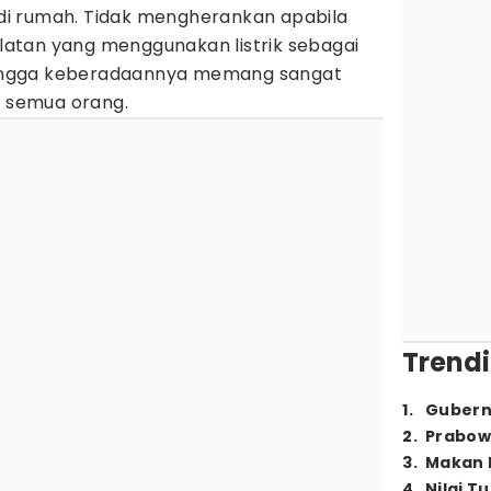
i di rumah. Tidak mengherankan apabila
atan yang menggunakan listrik sebagai
ingga keberadaannya memang sangat
h semua orang.
Trendi
1
.
Gubern
2
.
Prabow
3
.
Makan B
4
.
Nilai T