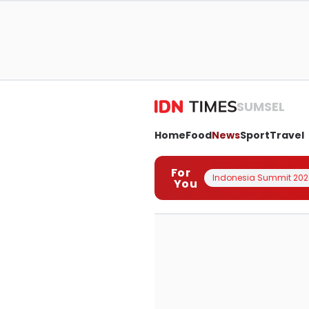
SUMSEL
Home
Food
News
Sport
Travel
For
Indonesia Summit 202
You