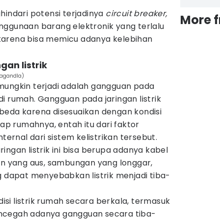
hindari potensi terjadinya
circuit breaker,
More 
nggunaan barang elektronik yang terlalu
karena bisa memicu adanya kelebihan
an listrik
Nagandla)
mungkin terjadi adalah gangguan pada
i di rumah. Gangguan pada jaringan listrik
beda karena disesuaikan dengan kondisi
iap rumahnya, entah itu dari faktor
nternal dari sistem kelistrikan tersebut.
ingan listrik ini bisa berupa adanya kabel
nen yang aus, sambungan yang longgar,
g dapat menyebabkan listrik menjadi tiba-
si listrik rumah secara berkala, termasuk
ncegah adanya gangguan secara tiba-