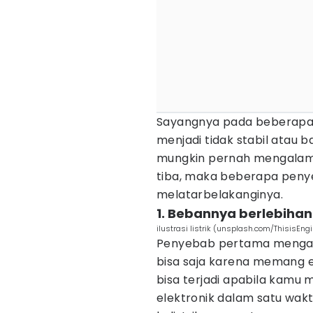
Sayangnya pada beberapa sit
menjadi tidak stabil atau 
mungkin pernah mengalami k
tiba, maka beberapa penye
melatarbelakanginya.
1. Bebannya berlebihan
ilustrasi listrik (unsplash.com/ThisisEng
Penyebab pertama mengapa 
bisa saja karena memang 
bisa terjadi apabila kamu
elektronik dalam satu wak