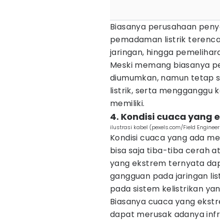
Biasanya perusahaan penye
pemadaman listrik terenca
jaringan, hingga pemelihara
Meski memang biasanya pe
diumumkan, namun tetap 
listrik, serta menggangg
memiliki.
4. Kondisi cuaca yang 
ilustrasi kabel (pexels.com/Field Engineer
Kondisi cuaca yang ada mem
bisa saja tiba-tiba cerah a
yang ekstrem ternyata dap
gangguan pada jaringan li
pada sistem kelistrikan ya
Biasanya cuaca yang ekstr
dapat merusak adanya infras