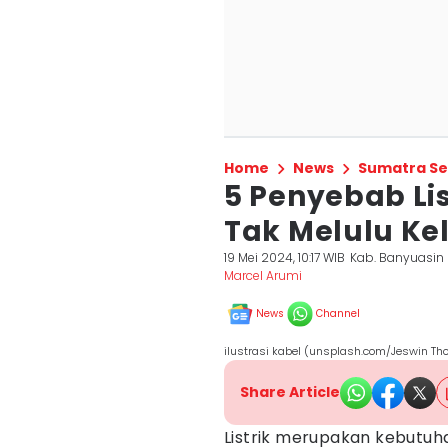
Home
News
Sumatra Se
5 Penyebab Lis
Tak Melulu Ke
19 Mei 2024, 10:17 WIB
Kab. Banyuasin
Marcel Arumi
News
Channel
ilustrasi kabel (unsplash.com/Jeswin T
Share Article
Listrik merupakan kebutuh