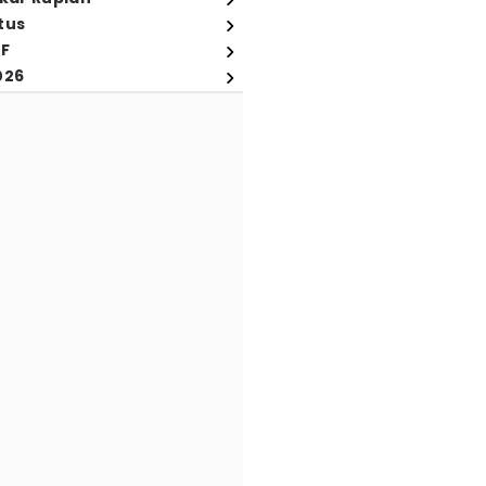
tus
FF
026