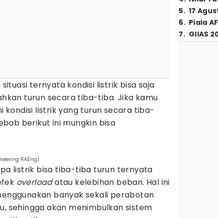
5
.
17 Agus
6
.
Piala A
7
.
GIIAS 2
uasi ternyata kondisi listrik bisa saja
bahkan turun secara tiba-tiba. Jika kamu
ondisi listrik yang turun secara tiba-
bab berikut ini mungkin bisa
ineering RAEng)
listrik bisa tiba-tiba turun ternyata
efek
overload
atau kelebihan beban. Hal ini
 menggunakan banyak sekali perabotan
tu, sehingga akan menimbulkan sistem