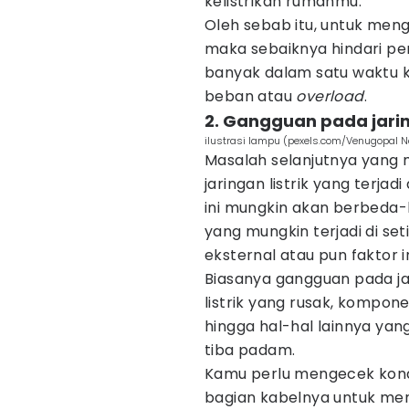
kelistrikan rumahmu.
Oleh sebab itu, untuk meng
maka sebaiknya hindari pe
banyak dalam satu waktu 
beban atau
overload
.
2. Gangguan pada jaring
ilustrasi lampu (pexels.com/Venugopal 
Masalah selanjutnya yang 
jaringan listrik yang terjad
ini mungkin akan berbeda-
yang mungkin terjadi di set
eksternal atau pun faktor i
Biasanya gangguan pada jar
listrik yang rusak, kompo
hingga hal-hal lainnya yan
tiba padam.
Kamu perlu mengecek kondi
bagian kabelnya untuk me