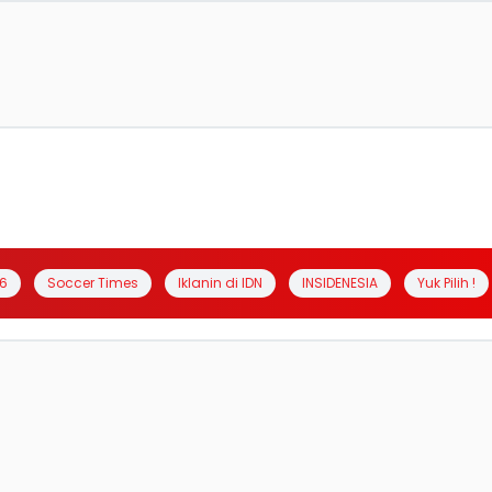
6
Soccer Times
Iklanin di IDN
INSIDENESIA
Yuk Pilih !