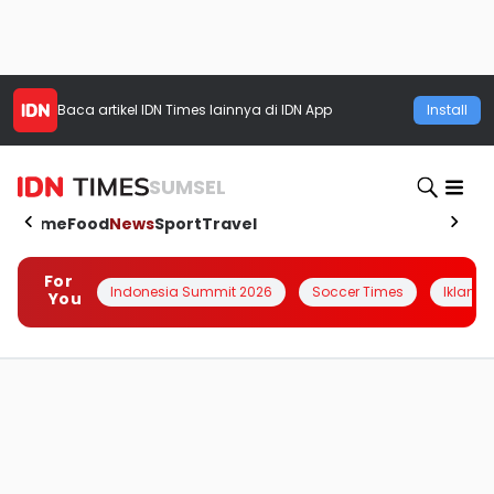
Baca artikel
IDN Times
lainnya di IDN App
Install
SUMSEL
Home
Food
News
Sport
Travel
For
Indonesia Summit 2026
Soccer Times
Iklanin 
You