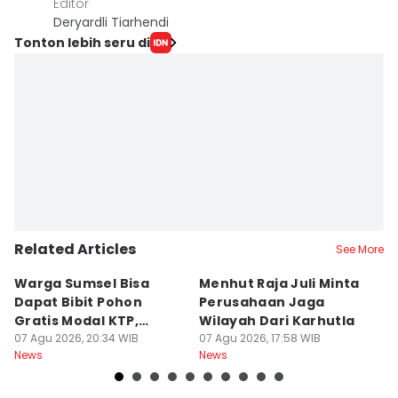
Editor
Deryardli Tiarhendi
Tonton lebih seru di
Related Articles
See More
Warga Sumsel Bisa
Menhut Raja Juli Minta
M
Dapat Bibit Pohon
Perusahaan Jaga
T
Gratis Modal KTP,
Wilayah Dari Karhutla
K
Menhut Beberkan
07 Agu 2026, 20:34 WIB
07 Agu 2026, 17:58 WIB
07
News
News
Ne
Caranya