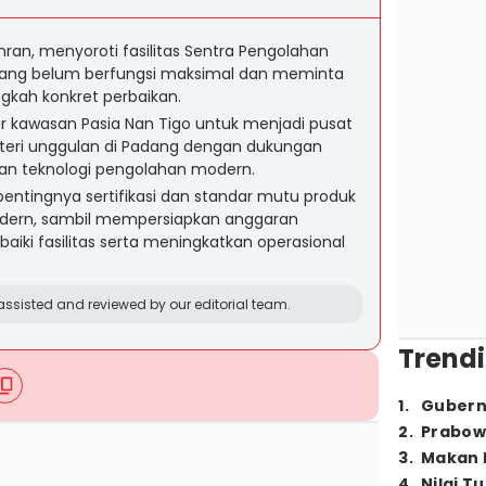
mran, menyoroti fasilitas Sentra Pengolahan
 yang belum berfungsi maksimal dan meminta
gkah konkret perbaikan.
ar kawasan Pasia Nan Tigo untuk menjadi pusat
 teri unggulan di Padang dengan dukungan
an teknologi pengolahan modern.
ntingnya sertifikasi dan standar mutu produk
odern, sambil mempersiapkan anggaran
ki fasilitas serta meningkatkan operasional
ssisted and reviewed by our editorial team.
Trendi
1
.
Gubern
2
.
Prabow
3
.
Makan B
4
.
Nilai T