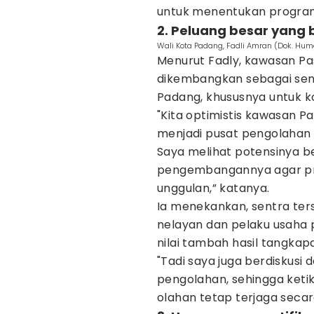
untuk menentukan program 
2. Peluang besar yang
Wali Kota Padang, Fadli Amran (Dok. Hu
Menurut Fadly, kawasan Pas
dikembangkan sebagai sent
Padang, khususnya untuk kom
"Kita optimistis kawasan P
menjadi pusat pengolahan ik
Saya melihat potensinya be
pengembangannya agar prod
unggulan,” katanya.
Ia menekankan, sentra ter
nelayan dan pelaku usaha
nilai tambah hasil tangkapa
"Tadi saya juga berdiskusi 
pengolahan, sehingga ketik
olahan tetap terjaga secar