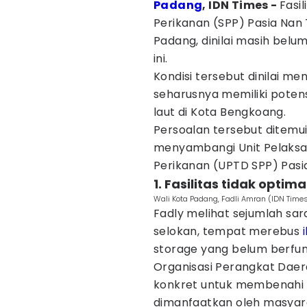
Padang
, IDN Times -
Fasi
Perikanan (SPP) Pasia Nan
Padang, dinilai masih belu
ini.
Kondisi tersebut dinilai m
seharusnya memiliki potens
laut di Kota Bengkoang.
Persoalan tersebut ditemui
menyambangi Unit Pelaksa
Perikanan (UPTD SPP) Pasia
1. Fasilitas tidak optima
Wali Kota Padang, Fadli Amran (IDN Time
Fadly melihat sejumlah sa
selokan, tempat merebus
storage yang belum berfun
Organisasi Perangkat Dae
konkret untuk membenahi k
dimanfaatkan oleh masyara