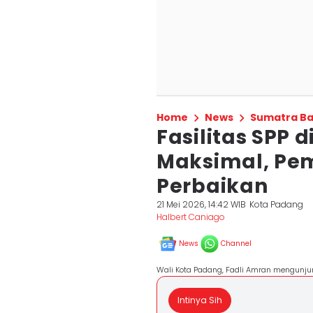
Home
News
Sumatra Ba
Fasilitas SPP 
Maksimal, Pe
Perbaikan
21 Mei 2026, 14:42 WIB
Kota Padang
Halbert Caniago
News
Channel
Wali Kota Padang, Fadli Amran mengunjun
Intinya Sih