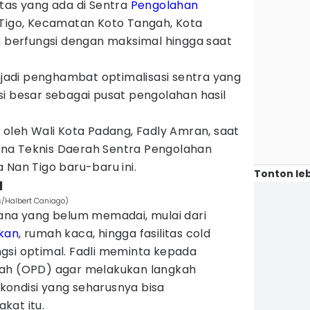
litas yang ada di Sentra
Pengolahan
 Tigo, Kecamatan Koto Tangah, Kota
m berfungsi dengan maksimal hingga saat
enjadi penghambat optimalisasi sentra yang
i besar sebagai pusat pengolahan hasil
 oleh Wali Kota Padang, Fadly Amran, saat
na Teknis Daerah Sentra Pengolahan
 Nan Tigo baru-baru ini.
Tonton leb
l
s/Halbert Caniago)
rana yang belum memadai, mulai dari
ikan
, rumah kaca, hingga fasilitas cold
gsi optimal. Fadli meminta kepada
rah (OPD) agar melakukan langkah
ondisi yang seharusnya bisa
kat itu.