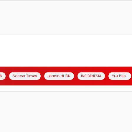
6
Soccer Times
Iklanin di IDN
INSIDENESIA
Yuk Pilih !