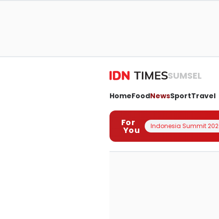
SUMSEL
Home
Food
News
Sport
Travel
For
Indonesia Summit 202
You