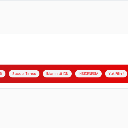
6
Soccer Times
Iklanin di IDN
INSIDENESIA
Yuk Pilih !