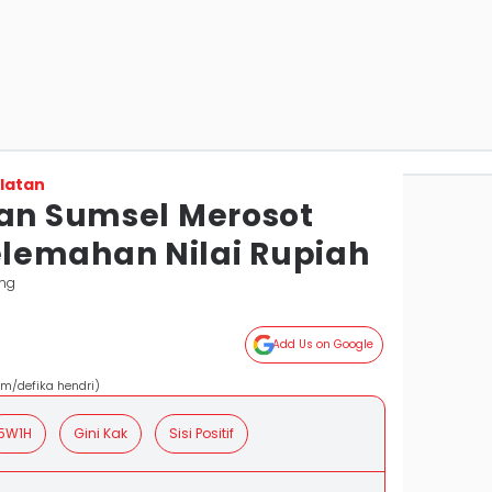
latan
ian Sumsel Merosot
lemahan Nilai Rupiah
ng
Add Us on Google
om/defika hendri)
5W1H
Gini Kak
Sisi Positif