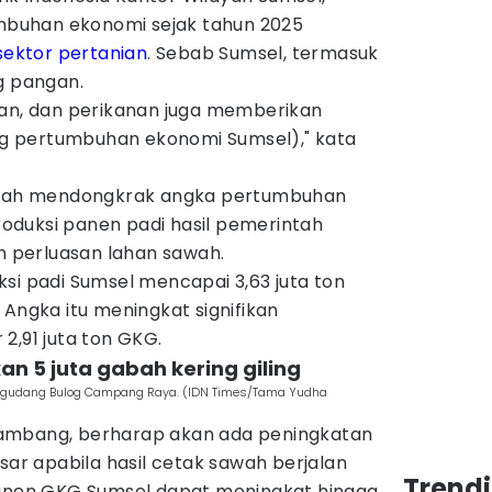
buhan ekonomi sejak tahun 2025
sektor pertanian
. Sebab Sumsel, termasuk
g pangan.
nan, dan perikanan juga memberikan
ong pertumbuhan ekonomi Sumsel)," kata
aerah mendongkrak angka pertumbuhan
produksi panen padi hasil pemerintah
perluasan lahan sawah.
si padi Sumsel mencapai 3,63 juta ton
 Angka itu meningkat signifikan
2,91 juta ton GKG.
kan 5 juta gabah kering giling
di gudang Bulog Campang Raya. (IDN Times/Tama Yudha
ambang, berharap akan ada peningkatan
esar apabila hasil cetak sawah berjalan
Trend
panen GKG Sumsel dapat meningkat hingga