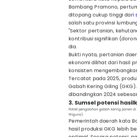
Bambang Pramono, pertum
ditopang cukup tinggi dari
salah satu provinsi lumbun
"Sektor pertanian, kehuta
kontribusi signifikan (dor
dia.
Bukti nyata, pertanian d
ekonomi dilihat dari hasil 
konsisten mengembangkan 
Tercatat pada 2025, produk
Gabah Kering Giling (GKG).
dibandingkan 2024 sebesar 
3. Sumsel potensi hasil
Potret pengolahan gabah kering panen 
Wiguna).
Pemerintah daerah kata B
hasil produksi GKG lebih b
optimal. Secara potensi, 