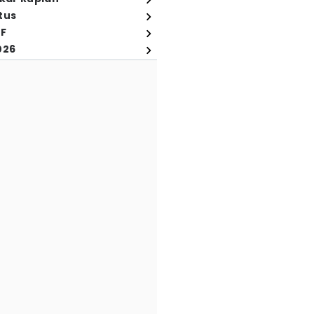
tus
FF
026