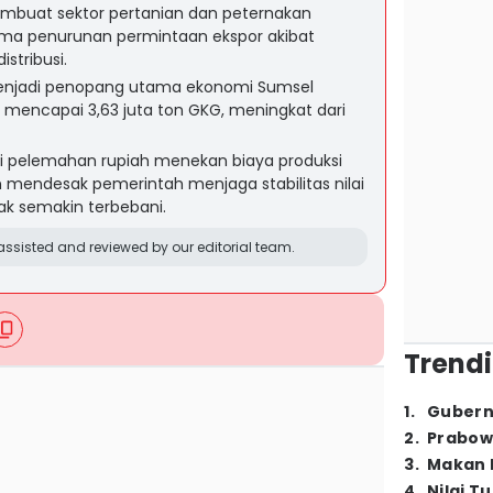
embuat sektor pertanian dan peternakan
ma penurunan permintaan ekspor akibat
stribusi.
menjadi penopang utama ekonomi Sumsel
 mencapai 3,63 juta ton GKG, meningkat dari
 pelemahan rupiah menekan biaya produksi
an mendesak pemerintah menjaga stabilitas nilai
ak semakin terbebani.
ssisted and reviewed by our editorial team.
Trendi
1
.
Gubern
2
.
Prabow
3
.
Makan B
4
.
Nilai T