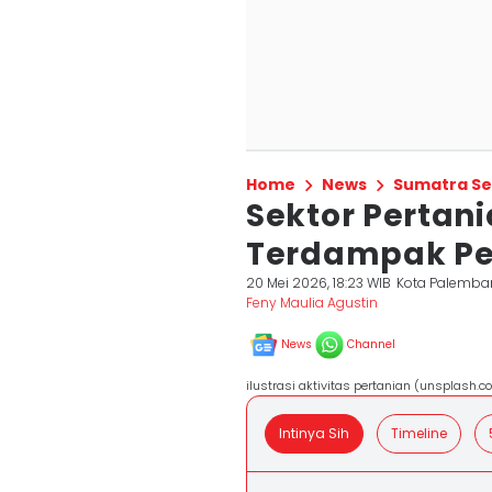
Home
News
Sumatra Se
Sektor Pertan
Terdampak Pe
20 Mei 2026, 18:23 WIB
Kota Palemba
Feny Maulia Agustin
News
Channel
ilustrasi aktivitas pertanian (unsplash.c
Intinya Sih
Timeline