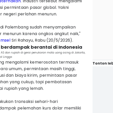
eternakan
. Industri tersebut mengalami
sisi permintaan pasar global. Yakni
r negeri perlahan menurun.
 di Palembang sudah menyampaikan
r menurun karena ongkos angkut naik,"
umsel
Sri Rahayu, Rabu (20/5/2026).
r berdampak berantai di Indonesia
S dan rupiah di gerai penukaran mata uang asing di Jakarta,
al Lingga
ang mengalami kemerosotan termasuk
Tonton leb
cara umum, permintaan masih tinggi,
usi dan biaya kirim, permintaan pasar
uhan yang cukup, tapi pembatasan
ai rupiah yang lemah.
ukan transaksi sehari-hari
dampak pelemahan kurs dolar memiliki