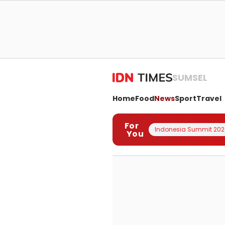
SUMSEL
Home
Food
News
Sport
Travel
For
Indonesia Summit 202
You