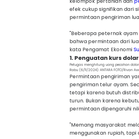
kelompok pertanian dan
p
efek cukup signifikan dari 
permintaan pengiriman lua
"Beberapa peternak ayam
bahwa permintaan dari lua
kata Pengamat Ekonomi
S
1. Penguatan kurs dola
Petugas menghitung uang pecahan dolar A
Rabu (6/11/2024). ANTARA FOTO/Rivan Aw
Permintaan pengiriman y
pengiriman telur ayam. Se
tetapi karena butuh distrib
turun. Bukan karena kebut
permintaan dipengaruhi nil
"Memang masyarakat melak
menggunakan rupiah, tapi 