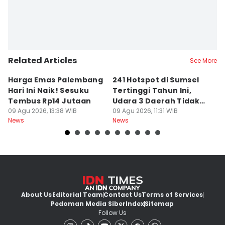
Related Articles
See More
Harga Emas Palembang
241 Hotspot di Sumsel
J
Hari Ini Naik! Sesuku
Tertinggi Tahun Ini,
D
Tembus Rp14 Jutaan
Udara 3 Daerah Tidak
K
09 Agu 2026, 13:38 WIB
Sehat
09 Agu 2026, 11:31 WIB
P
09
News
News
Ne
About Us
Editorial Team
Contact Us
Terms of Services
Pedoman Media Siber
Index
Sitemap
Follow Us