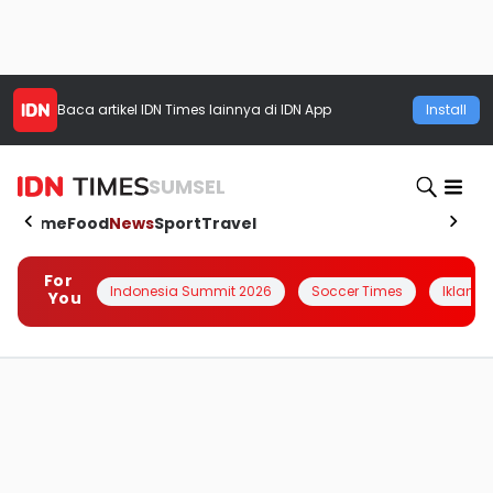
Baca artikel
IDN Times
lainnya di IDN App
Install
SUMSEL
Home
Food
News
Sport
Travel
For
Indonesia Summit 2026
Soccer Times
Iklanin 
You