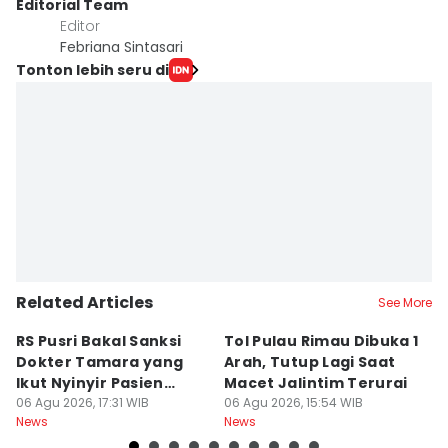
Editorial Team
Editor
Febriana Sintasari
Tonton lebih seru di
Related Articles
See More
RS Pusri Bakal Sanksi
Tol Pulau Rimau Dibuka 1
2
Dokter Tamara yang
Arah, Tutup Lagi Saat
N
Ikut Nyinyir Pasien
Macet Jalintim Terurai
D
Yurizal
06 Agu 2026, 17:31 WIB
06 Agu 2026, 15:54 WIB
06
News
News
Ne