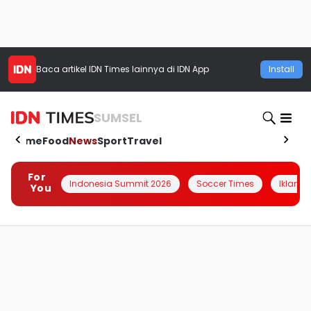
Baca artikel
IDN Times
lainnya di IDN App
Install
SUMSEL
Home
Food
News
Sport
Travel
For
Indonesia Summit 2026
Soccer Times
Iklanin 
You