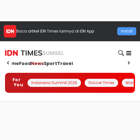
Baca artikel
IDN Times
lainnya di IDN App
Install
SUMSEL
Home
Food
News
Sport
Travel
For
Indonesia Summit 2026
Soccer Times
Iklanin 
You