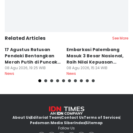
Related Articles
See More
17 Agustus Ratusan
Embarkasi Palembang
K
Pendaki Bentangkan
Masuk 3 Besar Nasional,
B
Merah Putih di Puncak
Raih Nilai Kepuasan
M
Dempo
08 Agu 2026, 19:25 WIB
86,65
08 Agu 2026, 15:24 WIB
08
News
News
Ne
About Us
Editorial Team
Contact Us
Terms of Services
Pedoman Media Siber
Index
Sitemap
Follow Us