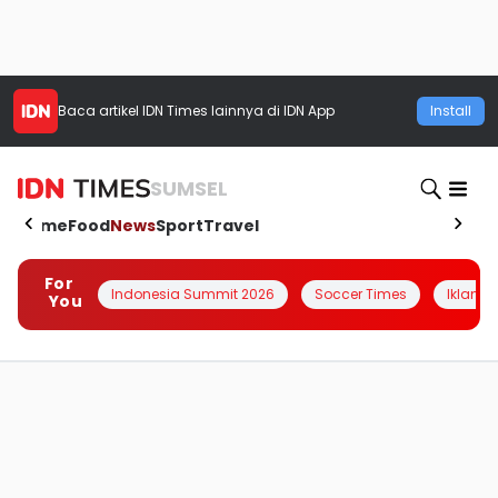
Baca artikel
IDN Times
lainnya di IDN App
Install
SUMSEL
Home
Food
News
Sport
Travel
For
Indonesia Summit 2026
Soccer Times
Iklanin 
You