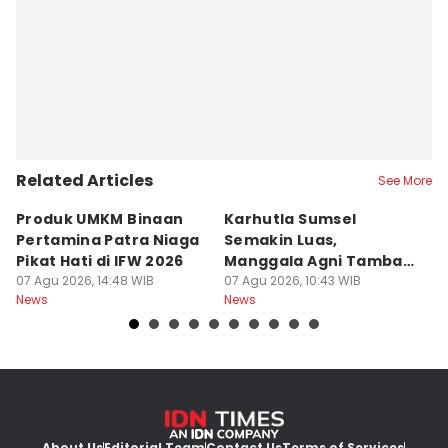
Related Articles
See More
Produk UMKM Binaan
Karhutla Sumsel
R
Pertamina Patra Niaga
Semakin Luas,
P
Pikat Hati di IFW 2026
Manggala Agni Tambah
y
07 Agu 2026, 14:48 WIB
Regu Pemadam
07 Agu 2026, 10:43 WIB
Yu
07
News
News
Ne
About Us
Editorial Team
Contact Us
Terms of Services