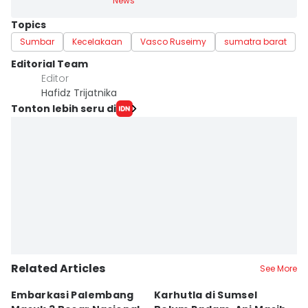
News
Topics
Sumbar
Kecelakaan
Vasco Ruseimy
sumatra barat
Editorial Team
Editor
Hafidz Trijatnika
Tonton lebih seru di
Related Articles
See More
Embarkasi Palembang
Karhutla di Sumsel
K