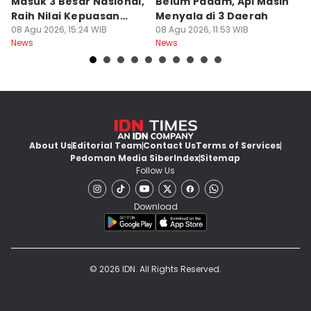
Masuk 3 Besar Nasional,
Belum Padam, Api Masih
S
Raih Nilai Kepuasan
Menyala di 3 Daerah
P
86,65
08 Agu 2026, 15:24 WIB
08 Agu 2026, 11:53 WIB
M
08
News
News
Ne
About Us
Editorial Team
Contact Us
Terms of Services
Pedoman Media Siber
Index
Sitemap
Follow Us
Download
© 2026 IDN. All Rights Reserved.