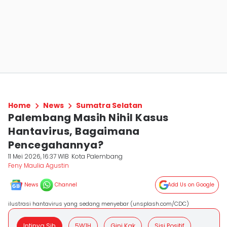
Home
News
Sumatra Selatan
Palembang Masih Nihil Kasus
Hantavirus, Bagaimana
Pencegahannya?
11 Mei 2026, 16:37 WIB
Kota Palembang
Feny Maulia Agustin
News
Channel
Add Us on Google
ilustrasi hantavirus yang sedang menyebar (unsplash.com/CDC)
Intinya Sih
5W1H
Gini Kak
Sisi Positif