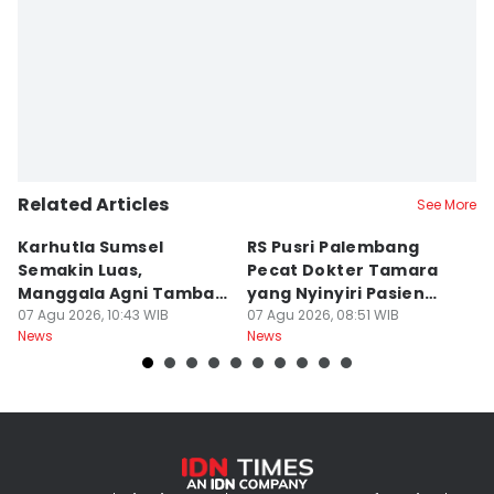
Related Articles
See More
Karhutla Sumsel
RS Pusri Palembang
Su
Semakin Luas,
Pecat Dokter Tamara
C
Manggala Agni Tambah
yang Nyinyiri Pasien
C
Regu Pemadam
07 Agu 2026, 10:43 WIB
Yurizal
07 Agu 2026, 08:51 WIB
07
News
News
Ne