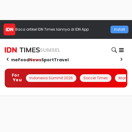
Baca artikel
IDN Times
lainnya di IDN App
Install
SUMSEL
Home
Food
News
Sport
Travel
For
Indonesia Summit 2026
Soccer Times
Iklanin 
You