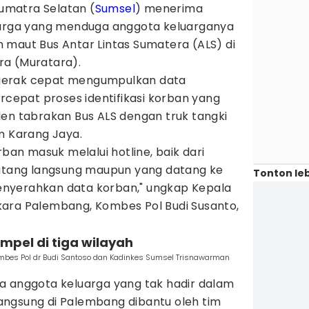
Sumatra Selatan (
Sumsel
) menerima
uarga yang menduga anggota keluarganya
 maut Bus Antar Lintas Sumatera (ALS) di
ra (Muratara).
gerak cepat mengumpulkan data
epat proses identifikasi korban yang
den tabrakan Bus ALS dengan truk tangki
m Karang Jaya.
rban masuk melalui hotline, baik dari
datang langsung maupun yang datang ke
Tonton leb
nyerahkan data korban," ungkap Kepala
ara Palembang, Kombes Pol Budi Susanto,
mpel di tiga wilayah
mbes Pol dr Budi Santoso dan Kadinkes Sumsel Trisnawarman
a anggota keluarga yang tak hadir dalam
ngsung di Palembang dibantu oleh tim