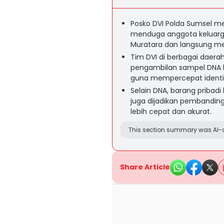
Posko DVI Polda Sumsel m
menduga anggota keluarga
Muratara dan langsung m
Tim DVI di berbagai daer
pengambilan sampel DNA ke
guna mempercepat identif
Selain DNA, barang pribadi 
juga dijadikan pembanding
lebih cepat dan akurat.
This section summary was AI-a
Share Article