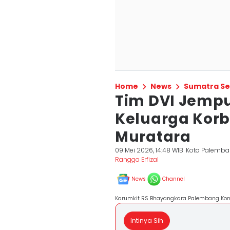
Home
News
Sumatra Se
Tim DVI Jemp
Keluarga Kor
Muratara
09 Mei 2026, 14:48 WIB
Kota Palemb
Rangga Erfizal
News
Channel
Karumkit RS Bhayangkara Palembang Komb
Intinya Sih