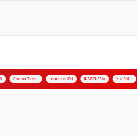
6
Soccer Times
Iklanin di IDN
INSIDENESIA
Yuk Pilih !