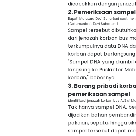
dicocokkan dengan jenazah,
2. Pemeriksaan sampel 
Bupati Muratara Devi Suhartoni saat men
(Dokumentasi: Devi Suhartoni)
Sampel tersebut dibutuhk
dari jenazah korban bus m
terkumpulnya data DNA dari
korban dapat berlangsung
"Sampel DNA yang diambil d
langsung ke Puslabfor Mab
korban," bebernya.
3. Barang pribadi korb
pemeriksaan sampel
identifikasi jenazah korban bus ALS di M
Tak hanya sampel DNA, ber
dijadikan bahan pembanding
pakaian, sepatu, hingga sik
sampel tersebut dapat m