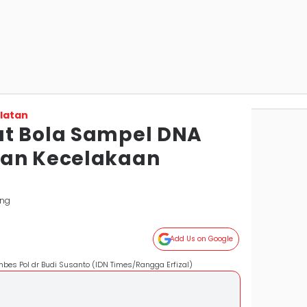
latan
ut Bola Sampel DNA
ban Kecelakaan
ang
Add Us on Google
es Pol dr Budi Susanto (IDN Times/Rangga Erfizal)