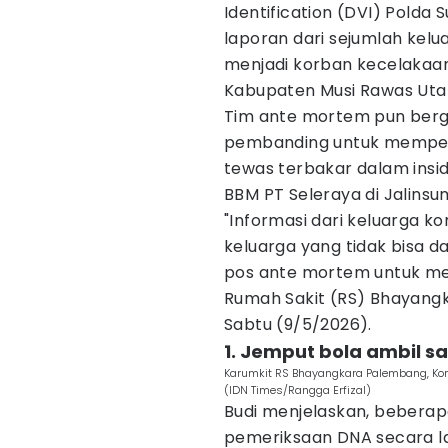
Identification (DVI) Polda 
laporan dari sejumlah kel
menjadi korban kecelakaan
Kabupaten Musi Rawas Uta
Tim ante mortem pun ber
pembanding untuk memperc
tewas terbakar dalam insi
BBM PT Seleraya di Jalinsu
"Informasi dari keluarga ko
keluarga yang tidak bisa 
pos ante mortem untuk me
Rumah Sakit (RS) Bhayangk
Sabtu (9/5/2026).
1. Jemput bola ambil sa
Karumkit RS Bhayangkara Palembang, Ko
(IDN Times/Rangga Erfizal)
Budi menjelaskan, beberap
pemeriksaan DNA secara la