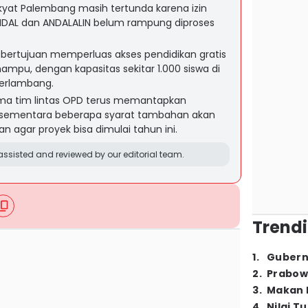
at Palembang masih tertunda karena izin
MDAL dan ANDALALIN belum rampung diproses
i bertujuan memperluas akses pendidikan gratis
mpu, dengan kapasitas sekitar 1.000 siswa di
Herlambang.
a tim lintas OPD terus memantapkan
sementara beberapa syarat tambahan akan
 agar proyek bisa dimulai tahun ini.
ssisted and reviewed by our editorial team.
Trendi
1
.
Gubern
2
.
Prabow
3
.
Makan B
4
.
Nilai T