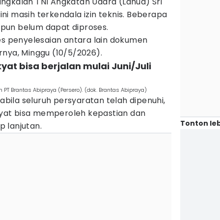
ngkalan TNI Angkatan Udara (Lanud) Sri
i masih terkendala izin teknis. Beberapa
pun belum dapat diproses.
es penyelesaian antara lain dokumen
rnya, Minggu (10/5/2026).
yat bisa berjalan mulai Juni/Juli
PT Brantas Abipraya (Persero). (dok. Brantas Abipraya)
ila seluruh persyaratan telah dipenuhi,
at bisa memperoleh kepastian dan
Tonton leb
 lanjutan.