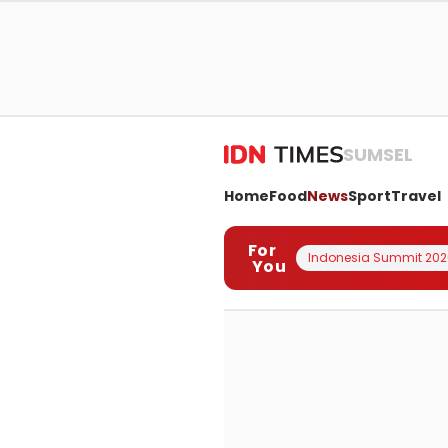
SUMSEL
Home
Food
News
Sport
Travel
For
Indonesia Summit 202
You