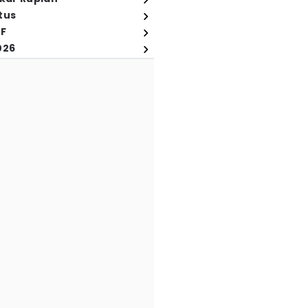
tus
FF
026