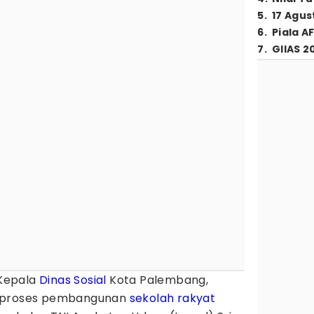
5
.
17 Agus
6
.
Piala A
7
.
GIIAS 2
Kepala
Dinas Sosial
Kota Palembang,
n proses pembangunan
sekolah rakyat