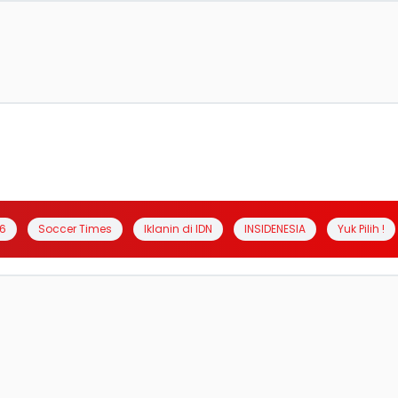
6
Soccer Times
Iklanin di IDN
INSIDENESIA
Yuk Pilih !