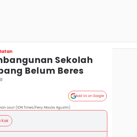
latan
embangunan Sekolah
bang Belum Beres
ng
Add Us on Google
mon Lauri (IDN Times/Feny Maulia Agustin)
i Kak