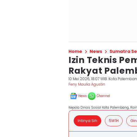
Home
News
Sumatra Se
Izin Teknis P
Rakyat Palem
10 Mei 2026, 18:07 WIB
Kota Palemba
Feny Maulia Agustin
News
Channel
Kepala Dinas Sosial Kota Palembang, Rai
Intinya Sih
5W1H
Gin