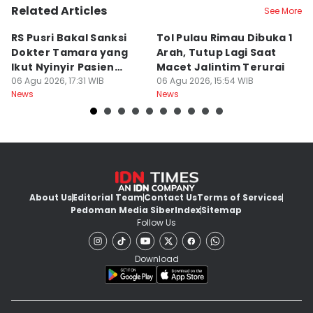
Related Articles
See More
RS Pusri Bakal Sanksi
Tol Pulau Rimau Dibuka 1
2
Dokter Tamara yang
Arah, Tutup Lagi Saat
N
Ikut Nyinyir Pasien
Macet Jalintim Terurai
D
Yurizal
06 Agu 2026, 17:31 WIB
06 Agu 2026, 15:54 WIB
06
News
News
Ne
About Us
Editorial Team
Contact Us
Terms of Services
Pedoman Media Siber
Index
Sitemap
Follow Us
Download