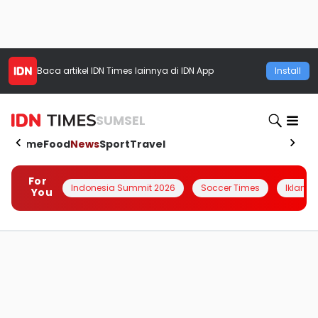
Baca artikel
IDN Times
lainnya di IDN App
Install
SUMSEL
Home
Food
News
Sport
Travel
For
Indonesia Summit 2026
Soccer Times
Iklanin 
You