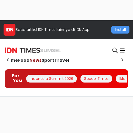
Baca artikel
IDN Times
lainnya di IDN App
Install
SUMSEL
Home
Food
News
Sport
Travel
For
Indonesia Summit 2026
Soccer Times
Iklanin 
You