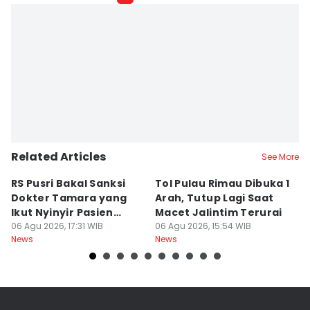
Related Articles
See More
RS Pusri Bakal Sanksi
Tol Pulau Rimau Dibuka 1
2
Dokter Tamara yang
Arah, Tutup Lagi Saat
N
Ikut Nyinyir Pasien
Macet Jalintim Terurai
D
Yurizal
06 Agu 2026, 17:31 WIB
06 Agu 2026, 15:54 WIB
06
News
News
Ne