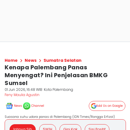
Home
News
Sumatra Selatan
Kenapa Palembang Panas
Menyengat? Ini Penjelasan BMKG
Sumsel
01 Jun 2026, 16:48 WIB
Kota Palembang
Feny Maulia Agustin
News
Channel
Add Us on Google
Suasana suhu udara panas di Palembang (IDN Times/Rangga Erfizal)
Intinya Sih
5W1H
Gini Kak
Sisi Positif