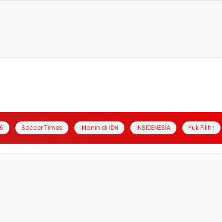
6
Soccer Times
Iklanin di IDN
INSIDENESIA
Yuk Pilih !