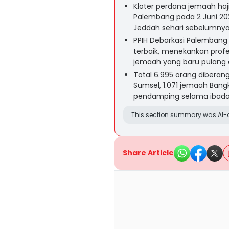
Kloter perdana jemaah haji
Palembang pada 2 Juni 202
Jeddah sehari sebelumnya
PPIH Debarkasi Palemban
terbaik, menekankan profe
jemaah yang baru pulang d
Total 6.995 orang diberang
Sumsel, 1.071 jemaah Bangk
pendamping selama ibada
This section summary was AI-a
Share Article