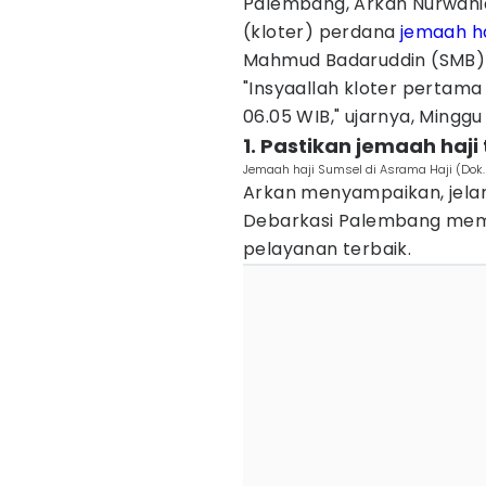
Palembang, Arkan Nurwahi
(kloter) perdana
jemaah ha
Mahmud Badaruddin (SMB) I
"Insyaallah kloter pertama 
06.05 WIB," ujarnya, Minggu
1. Pastikan jemaah haj
Jemaah haji Sumsel di Asrama Haji (Dok
Arkan menyampaikan, jelan
Debarkasi Palembang mem
pelayanan terbaik.