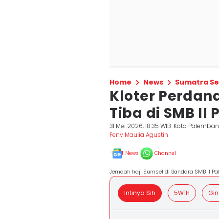
Home
News
Sumatra Se
Kloter Perdan
Tiba di SMB II
31 Mei 2026, 18:35 WIB
Kota Palemba
Feny Maulia Agustin
News
Channel
Jemaah haji Sumsel di Bandara SMB II P
Intinya Sih
5W1H
Gin