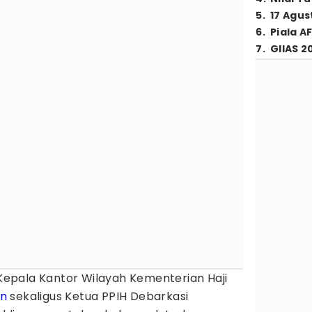
5
.
17 Agus
6
.
Piala A
7
.
GIIAS 2
Kepala Kantor Wilayah Kementerian Haji
an
sekaligus Ketua PPIH Debarkasi