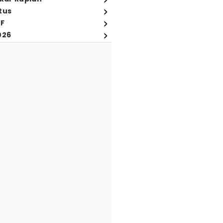
tus
FF
026