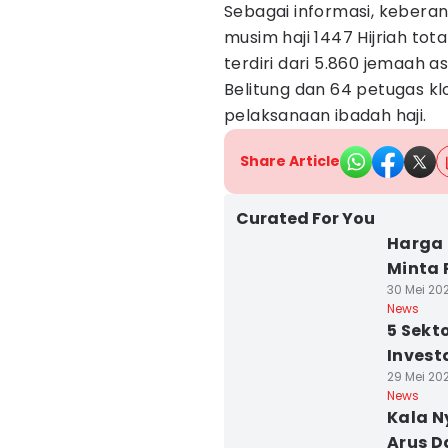
Sebagai informasi, keber
musim haji 1447 Hijriah to
terdiri dari 5.860 jemaah a
Belitung dan 64 petugas k
pelaksanaan ibadah haji.
Share Article
Curated For You
Harga 
Minta
30 Mei 202
News
5 Sekt
Invest
29 Mei 202
News
Kala N
Arus 