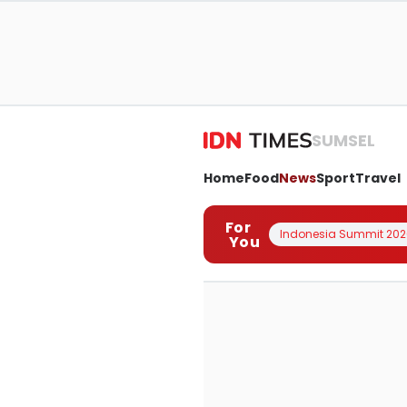
SUMSEL
Home
Food
News
Sport
Travel
For
Indonesia Summit 202
You