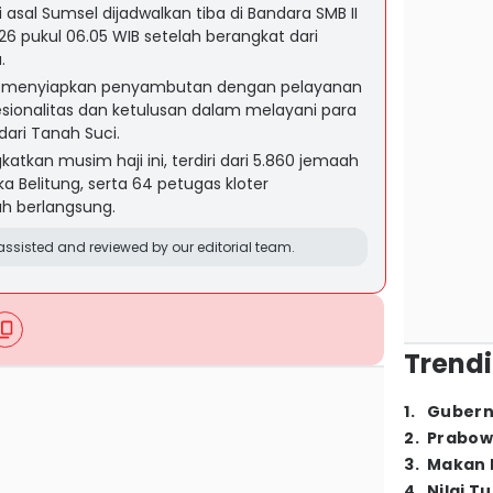
 asal Sumsel dijadwalkan tiba di Bandara SMB II
6 pukul 06.05 WIB setelah berangkat dari
.
g menyiapkan penyambutan dengan pelayanan
sionalitas dan ketulusan dalam melayani para
ari Tanah Suci.
katkan musim haji ini, terdiri dari 5.860 jemaah
a Belitung, serta 64 petugas kloter
h berlangsung.
ssisted and reviewed by our editorial team.
Trendi
1
.
Gubern
2
.
Prabow
3
.
Makan B
4
.
Nilai T