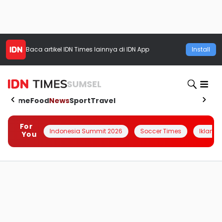
Baca artikel
IDN Times
lainnya di IDN App
Install
SUMSEL
Home
Food
News
Sport
Travel
For
Indonesia Summit 2026
Soccer Times
Iklanin 
You