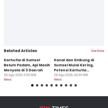
Related Articles
See More
Karhutla di Sumsel
Kanal dan Embung di
D
Belum Padam, Api Masih
Sumsel Mulai Kering,
Ni
Menyala di 3 Daerah
Potensi Karhutla
Di
08 Agu 2026, 11:53 WIB
Meningkat
08 Agu 2026, 09:33 WIB
W
08
News
News
Ne