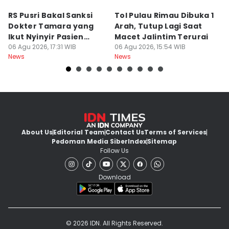
RS Pusri Bakal Sanksi
Tol Pulau Rimau Dibuka 1
2
Dokter Tamara yang
Arah, Tutup Lagi Saat
N
Ikut Nyinyir Pasien
Macet Jalintim Terurai
D
Yurizal
06 Agu 2026, 17:31 WIB
06 Agu 2026, 15:54 WIB
06
News
News
Ne
About Us
Editorial Team
Contact Us
Terms of Services
Pedoman Media Siber
Index
Sitemap
Follow Us
Download
© 2026 IDN. All Rights Reserved.