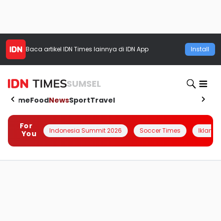
Baca artikel
IDN Times
lainnya di IDN App
Install
SUMSEL
Home
Food
News
Sport
Travel
For
Indonesia Summit 2026
Soccer Times
Iklanin 
You