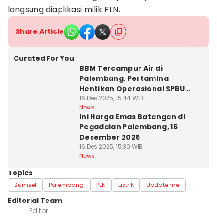
langsung diaplikasi milik PLN.
Share Article
Curated For You
BBM Tercampur Air di
Palembang, Pertamina
Hentikan Operasional SPBU
Gandus
16 Des 2025, 15:44 WIB
News
Ini Harga Emas Batangan di
Pegadaian Palembang, 16
Desember 2025
16 Des 2025, 15:30 WIB
News
Topics
Sumsel
Palembang
PLN
Listrik
Update me
Editorial Team
Editor