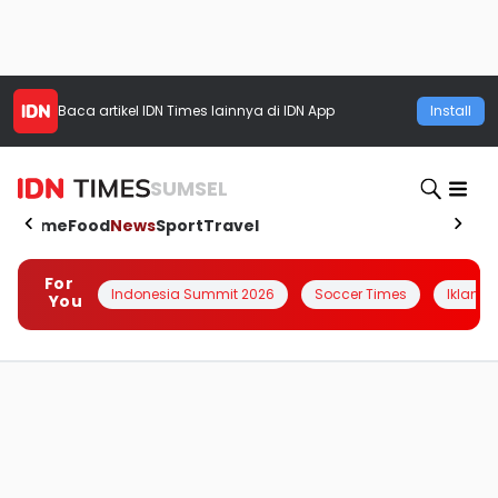
Baca artikel
IDN Times
lainnya di IDN App
Install
SUMSEL
Home
Food
News
Sport
Travel
For
Indonesia Summit 2026
Soccer Times
Iklanin 
You