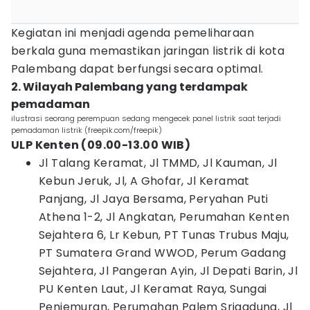
Kegiatan ini menjadi agenda pemeliharaan
berkala guna memastikan jaringan listrik di kota
Palembang dapat berfungsi secara optimal.
2. Wilayah Palembang yang terdampak
pemadaman
ilustrasi seorang perempuan sedang mengecek panel listrik saat terjadi
pemadaman listrik (freepik.com/freepik)
ULP Kenten (09.00-13.00 WIB)
Jl Talang Keramat, Jl TMMD, Jl Kauman, Jl
Kebun Jeruk, Jl, A Ghofar, Jl Keramat
Panjang, Jl Jaya Bersama, Peryahan Puti
Athena 1-2, Jl Angkatan, Perumahan Kenten
Sejahtera 6, Lr Kebun, PT Tunas Trubus Maju,
PT Sumatera Grand WWOD, Perum Gadang
Sejahtera, Jl Pangeran Ayin, Jl Depati Barin, Jl
PU Kenten Laut, Jl Keramat Raya, Sungai
Penjemuran, Perumahan Palem Srigadung, Jl