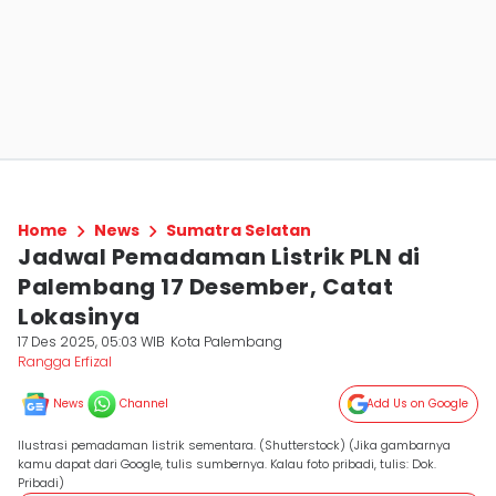
Home
News
Sumatra Selatan
Jadwal Pemadaman Listrik PLN di
Palembang 17 Desember, Catat
Lokasinya
17 Des 2025, 05:03 WIB
Kota Palembang
Rangga Erfizal
News
Channel
Add Us on Google
Ilustrasi pemadaman listrik sementara. (Shutterstock) (Jika gambarnya
kamu dapat dari Google, tulis sumbernya. Kalau foto pribadi, tulis: Dok.
Pribadi)