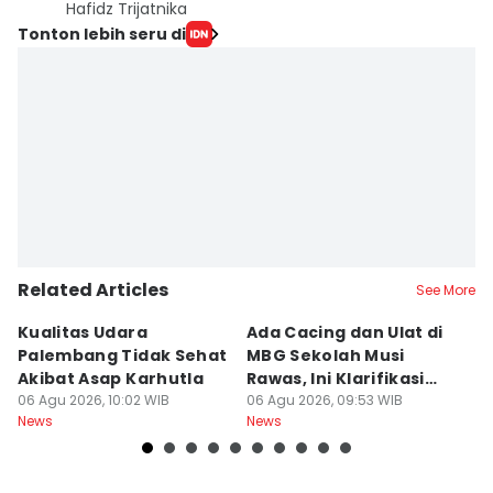
Hafidz Trijatnika
Tonton lebih seru di
Related Articles
See More
Kualitas Udara
Ada Cacing dan Ulat di
U
Palembang Tidak Sehat
MBG Sekolah Musi
T
Akibat Asap Karhutla
Rawas, Ini Klarifikasi
F
06 Agu 2026, 10:02 WIB
SPPG
06 Agu 2026, 09:53 WIB
A
06
News
News
Ne