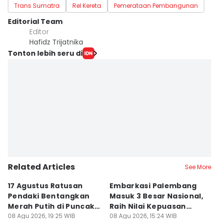
Trans Sumatra
Rel Kereta
Pemerataan Pembangunan
Editorial Team
Editor
Hafidz Trijatnika
Tonton lebih seru di
Related Articles
See More
17 Agustus Ratusan
Embarkasi Palembang
K
Pendaki Bentangkan
Masuk 3 Besar Nasional,
B
Merah Putih di Puncak
Raih Nilai Kepuasan
M
Dempo
08 Agu 2026, 19:25 WIB
86,65
08 Agu 2026, 15:24 WIB
08