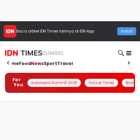
Baca artikel
IDN Times
lainnya di IDN App
Install
SUMSEL
Home
Food
News
Sport
Travel
For
Indonesia Summit 2026
Soccer Times
Iklanin 
You