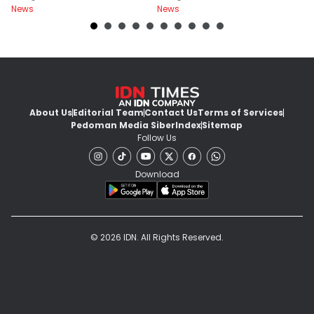
News
News
Ne
About Us
Editorial Team
Contact Us
Terms of Services
Pedoman Media Siber
Index
Sitemap
Follow Us
Download
© 2026 IDN. All Rights Reserved.