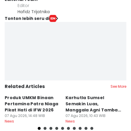
Editor
Hafidz Trijatnika
Tonton lebih seru di
Related Articles
See More
Produk UMKM Binaan
Karhutla Sumsel
R
Pertamina Patra Niaga
Semakin Luas,
P
Pikat Hati di IFW 2026
Manggala Agni Tambah
y
07 Agu 2026, 14:48 WIB
Regu Pemadam
07 Agu 2026, 10:43 WIB
Yu
07
News
News
Ne