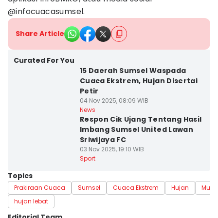
@infocuacasumsel.
Share Article
Curated For You
15 Daerah Sumsel Waspada
Cuaca Ekstrem, Hujan Disertai
Petir
04 Nov 2025, 08:09 WIB
News
Respon Cik Ujang Tentang Hasil
Imbang Sumsel United Lawan
Sriwijaya FC
03 Nov 2025, 19:10 WIB
Sport
Topics
Prakiraan Cuaca
Sumsel
Cuaca Ekstrem
Hujan
Musi
hujan lebat
Editorial Team