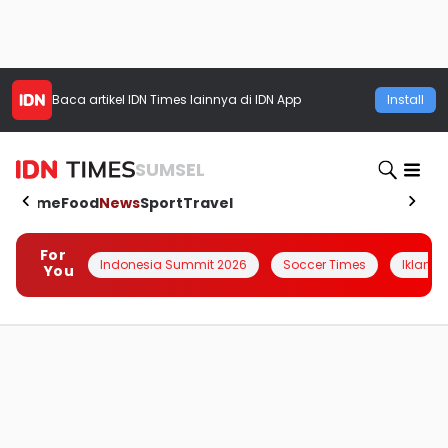
Baca artikel
IDN Times
lainnya di IDN App
Install
SUMSEL
Home
Food
News
Sport
Travel
For
Indonesia Summit 2026
Soccer Times
Iklanin 
You