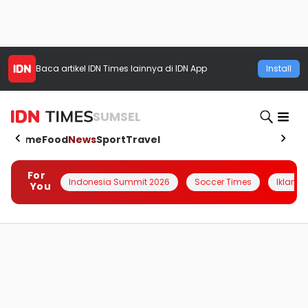
Baca artikel
IDN Times
lainnya di IDN App
Install
SUMSEL
Home
Food
News
Sport
Travel
For
Indonesia Summit 2026
Soccer Times
Iklanin 
You