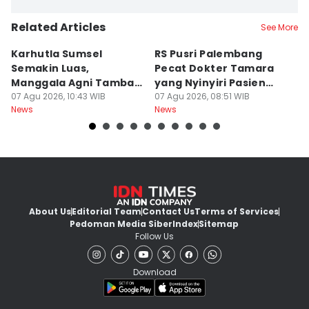
Related Articles
See More
Karhutla Sumsel
RS Pusri Palembang
Su
Semakin Luas,
Pecat Dokter Tamara
C
Manggala Agni Tambah
yang Nyinyiri Pasien
C
Regu Pemadam
07 Agu 2026, 10:43 WIB
Yurizal
07 Agu 2026, 08:51 WIB
07
News
News
Ne
About Us
Editorial Team
Contact Us
Terms of Services
Pedoman Media Siber
Index
Sitemap
Follow Us
Download