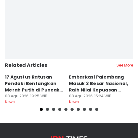
Related Articles
See More
17 Agustus Ratusan
Embarkasi Palembang
K
Pendaki Bentangkan
Masuk 3 Besar Nasional,
B
Merah Putih di Puncak
Raih Nilai Kepuasan
M
Dempo
08 Agu 2026, 19:25 WIB
86,65
08 Agu 2026, 15:24 WIB
08
News
News
Ne