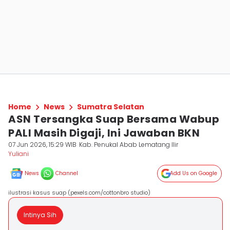
Home
News
Sumatra Selatan
ASN Tersangka Suap Bersama Wabup
PALI Masih Digaji, Ini Jawaban BKN
07 Jun 2026, 15:29 WIB
Kab. Penukal Abab Lematang Ilir
Yuliani
News
Channel
Add Us on Google
ilustrasi kasus suap (pexels.com/cottonbro studio)
Intinya Sih