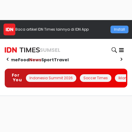
Baca artikel
IDN Times
lainnya di IDN App
Install
SUMSEL
Home
Food
News
Sport
Travel
For
Indonesia Summit 2026
Soccer Times
Iklanin 
You