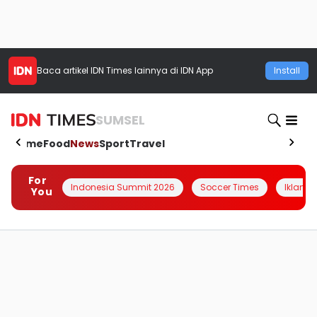
Baca artikel
IDN Times
lainnya di IDN App
Install
SUMSEL
Home
Food
News
Sport
Travel
For
Indonesia Summit 2026
Soccer Times
Iklanin 
You