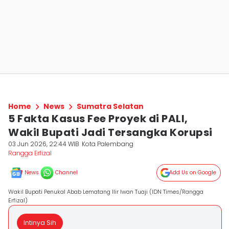
Home
News
Sumatra Selatan
5 Fakta Kasus Fee Proyek di PALI,
Wakil Bupati Jadi Tersangka Korupsi
03 Jun 2026, 22:44 WIB
Kota Palembang
Rangga Erfizal
News
Channel
Add Us on Google
Wakil Bupati Penukal Abab Lematang Ilir Iwan Tuaji (IDN Times/Rangga
Erfizal)
Intinya Sih