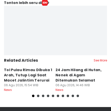
Tonton lebih seru di
Related Articles
See More
Tol Pulau Rimau Dibuka 1
24 Jam Hilang di Hutan,
Ku
Arah, Tutup Lagi Saat
Nenek di Agam
S
Macet Jalintim Terurai
Ditemukan Selamat
In
06 Agu 2026, 15:54 WIB
06 Agu 2026, 14:46 WIB
06
News
News
Ne