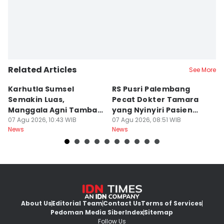
Related Articles
See More
Karhutla Sumsel
RS Pusri Palembang
Su
Semakin Luas,
Pecat Dokter Tamara
C
Manggala Agni Tambah
yang Nyinyiri Pasien
C
Regu Pemadam
07 Agu 2026, 10:43 WIB
Yurizal
07 Agu 2026, 08:51 WIB
07
News
News
Ne
About Us
Editorial Team
Contact Us
Terms of Services
Pedoman Media Siber
Index
Sitemap
Follow Us