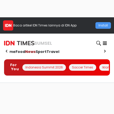
Baca artikel
IDN Times
lainnya di IDN App
Install
SUMSEL
Home
Food
News
Sport
Travel
For
Indonesia Summit 2026
Soccer Times
Iklanin 
You