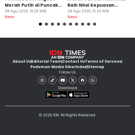
Merah Putih di Puncak
Raih Nilai Kepuasan
M
Dempo
08 Agu 2026, 19:25 WIB
86,65
08 Agu 2026, 15:24 WIB
08
News
News
Ne
About Us
Editorial Team
Contact Us
Terms of Services
Pedoman Media Siber
Index
Sitemap
Follow Us
Download
© 2026 IDN. All Rights Reserved.