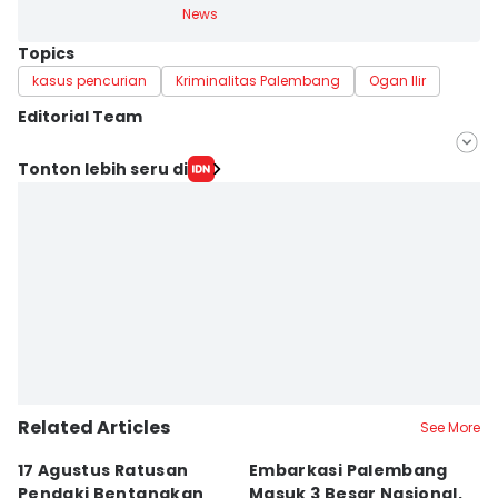
News
Topics
kasus pencurian
Kriminalitas Palembang
Ogan Ilir
Editorial Team
Editor
Tonton lebih seru di
Deryardli Tiarhendi
Editor
Yuliani
Related Articles
See More
17 Agustus Ratusan
Embarkasi Palembang
K
Pendaki Bentangkan
Masuk 3 Besar Nasional,
B