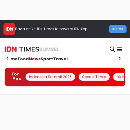
Baca artikel
IDN Times
lainnya di IDN App
Install
SUMSEL
Home
Food
News
Sport
Travel
For
Indonesia Summit 2026
Soccer Times
Iklanin 
You