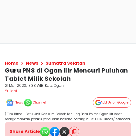
Home
News
Sumatra Selatan
Guru PNS di Ogan Ilir Mencuri Puluhan
Tablet Milik Sekolah
21 Mar 2023, 13:38 WIB
Kab. Ogan Ilir
Yuliani
News
Channel
Add Us on Google
( Tim Rimau Batu Unit Reskrim Polsek Tanjung Batu Polres Ogan Ilir saat
mengamankan pelaku pencurian beserta barang bukti) IDN Times/Istimewa
Share Article