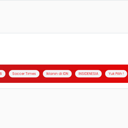
6
Soccer Times
Iklanin di IDN
INSIDENESIA
Yuk Pilih !