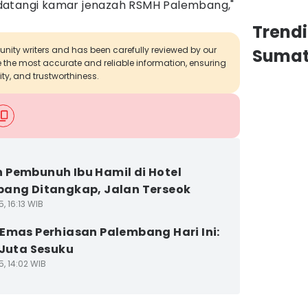
datangi kamar jenazah RSMH Palembang,"
Trend
munity writers and has been carefully reviewed by our
Sumat
de the most accurate and reliable information, ensuring
ity, and trustworthiness.
Pembunuh Ibu Hamil di Hotel
ang Ditangkap, Jalan Terseok
5, 16:13 WIB
Emas Perhiasan Palembang Hari Ini:
 Juta Sesuku
5, 14:02 WIB