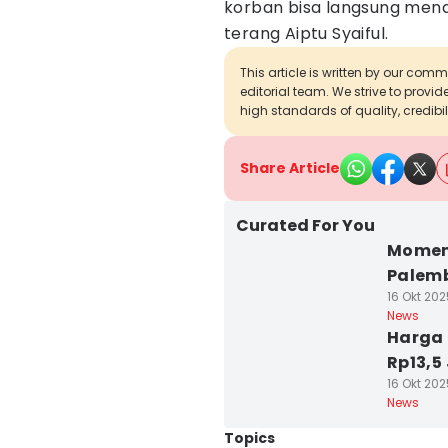
korban bisa langsung men
terang Aiptu Syaiful.
This article is written by our com
editorial team. We strive to provi
high standards of quality, credibil
Share Article
Curated For You
Momen 
Palemb
16 Okt 202
News
Harga 
Rp13,5
16 Okt 202
News
Topics