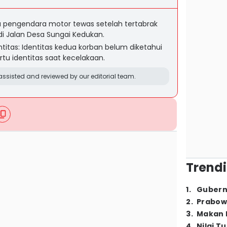
ua pengendara motor tewas setelah tertabrak
 di Jalan Desa Sungai Kedukan.
itas: Identitas kedua korban belum diketahui
u identitas saat kecelakaan.
ssisted and reviewed by our editorial team.
Trendi
1
.
Gubern
2
.
Prabow
3
.
Makan B
4
.
Nilai T