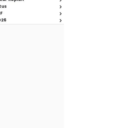
tus
FF
026