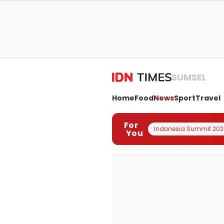
SUMSEL
Home
Food
News
Sport
Travel
For
Indonesia Summit 202
You