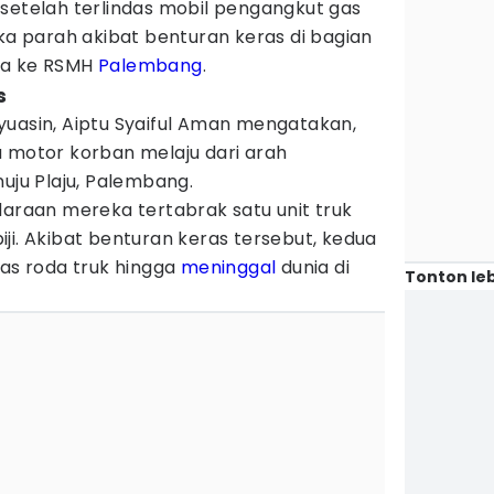
 setelah terlindas mobil pengangkut gas
uka parah akibat benturan keras di bagian
wa ke RSMH
Palembang
.
s
yuasin, Aiptu Syaiful Aman mengatakan,
a motor korban melaju dari arah
u Plaju, Palembang.
daraan mereka tertabrak satu unit truk
ji. Akibat benturan keras tersebut, kedua
das roda truk hingga
meninggal
dunia di
Tonton leb