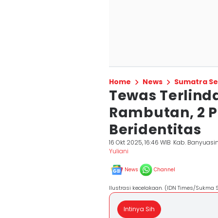
Home
News
Sumatra Se
Tewas Terlindas
Rambutan, 2 
Beridentitas
16 Okt 2025, 16:46 WIB
Kab. Banyuasi
Yuliani
News
Channel
Ilustrasi kecelakaan. (IDN Times/Sukma 
Intinya Sih