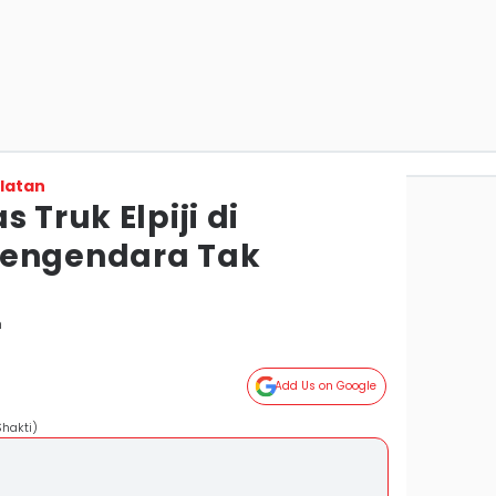
latan
 Truk Elpiji di
Pengendara Tak
n
Add Us on Google
Shakti)