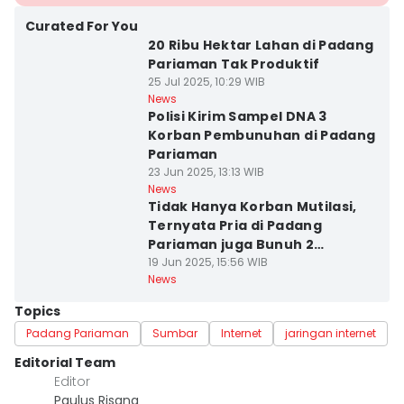
Curated For You
20 Ribu Hektar Lahan di Padang
Pariaman Tak Produktif
25 Jul 2025, 10:29 WIB
News
Polisi Kirim Sampel DNA 3
Korban Pembunuhan di Padang
Pariaman
23 Jun 2025, 13:13 WIB
News
Tidak Hanya Korban Mutilasi,
Ternyata Pria di Padang
Pariaman juga Bunuh 2
Mahasiswi
19 Jun 2025, 15:56 WIB
News
Topics
Padang Pariaman
Sumbar
Internet
jaringan internet
Editorial Team
Editor
Paulus Risang