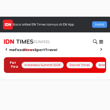
Baca artikel
IDN Times
lainnya di IDN App
Install
SUMSEL
Home
Food
News
Sport
Travel
For
Indonesia Summit 2026
Soccer Times
Iklanin 
You