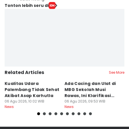
Tonton lebih seru di
Related Articles
See More
Kualitas Udara
Ada Cacing dan Ulat di
U
Palembang Tidak Sehat
MBG Sekolah Musi
T
Akibat Asap Karhutla
Rawas, Ini Klarifikasi
F
06 Agu 2026, 10:02 WIB
SPPG
06 Agu 2026, 09:53 WIB
A
06
News
News
Ne