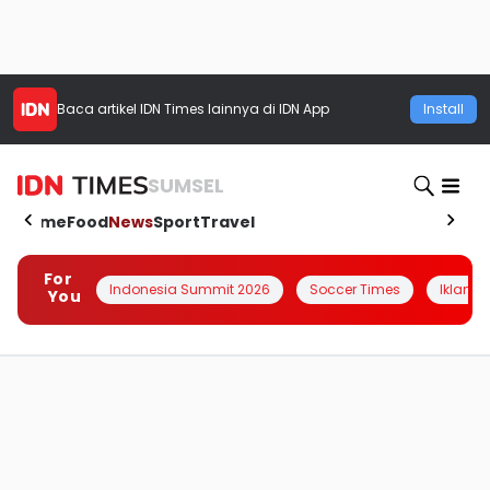
Baca artikel
IDN Times
lainnya di IDN App
Install
SUMSEL
Home
Food
News
Sport
Travel
For
Indonesia Summit 2026
Soccer Times
Iklanin 
You