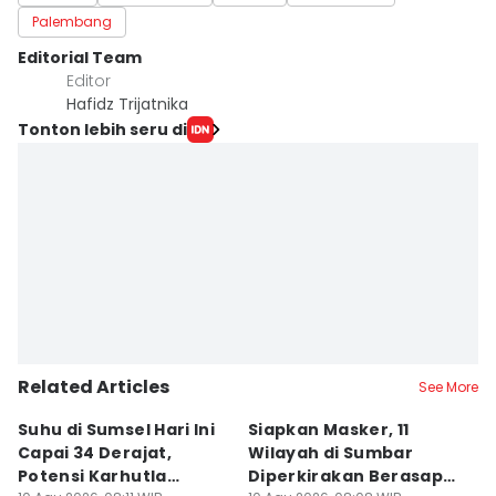
Palembang
Editorial Team
Editor
Hafidz Trijatnika
Tonton lebih seru di
Related Articles
See More
Suhu di Sumsel Hari Ini
Siapkan Masker, 11
H
Capai 34 Derajat,
Wilayah di Sumbar
Ha
Potensi Karhutla
Diperkirakan Berasap
T