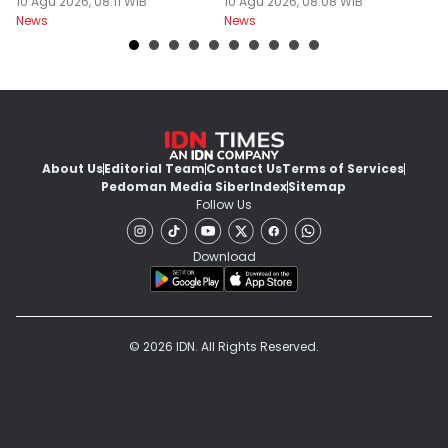
Meningkat
10 Agu 2026, 08:11 WIB
dan Berkabut
10 Agu 2026, 08:08 WIB
09
News
News
Ne
About Us
Editorial Team
Contact Us
Terms of Services
Pedoman Media Siber
Index
Sitemap
Follow Us
Download
© 2026 IDN. All Rights Reserved.