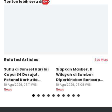
Tonton lebih seru di
Related Articles
See More
Suhu di Sumsel Hari Ini
Siapkan Masker, 11
H
Capai 34 Derajat,
Wilayah di Sumbar
Ha
Potensi Karhutla
Diperkirakan Berasap
T
Meningkat
10 Agu 2026, 08:11 WIB
dan Berkabut
10 Agu 2026, 08:08 WIB
09
News
News
Ne