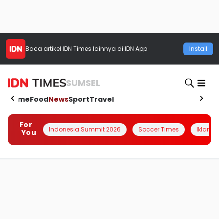
Baca artikel
IDN Times
lainnya di IDN App
Install
SUMSEL
Home
Food
News
Sport
Travel
For
Indonesia Summit 2026
Soccer Times
Iklanin 
You