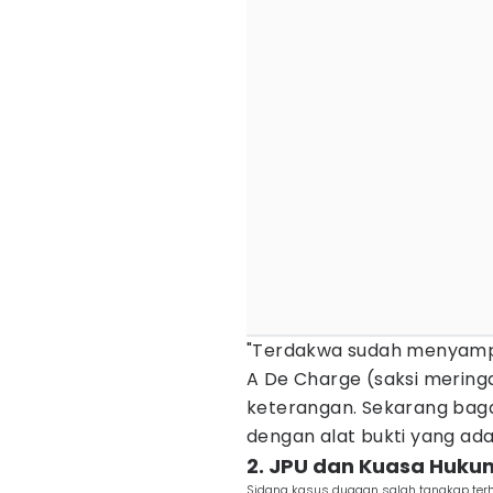
"Terdakwa sudah menyampai
A De Charge (saksi merin
keterangan. Sekarang ba
dengan alat bukti yang ada,
2. JPU dan Kuasa Hukum
Sidang kasus dugaan salah tangkap terh