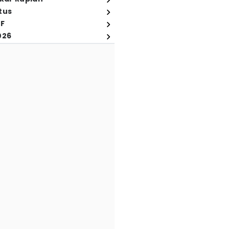
tus
FF
026