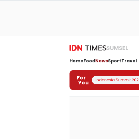
SUMSEL
Home
Food
News
Sport
Travel
For
Indonesia Summit 202
You