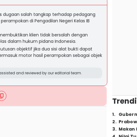
us dugaan salah tangkap terhadap pedagang
 perampokan di Pengadilan Negeri Kelas IB
embuktikan klien tidak bersalah dengan
elas dalam hukum pidana Indonesia.
san objektif jika dua sisi alat bukti dapat
ermasuk motor hasil perampokan sebagai objek
ssisted and reviewed by our editorial team.
Trendi
1
.
Gubern
2
.
Prabow
3
.
Makan B
4
.
Nilai T