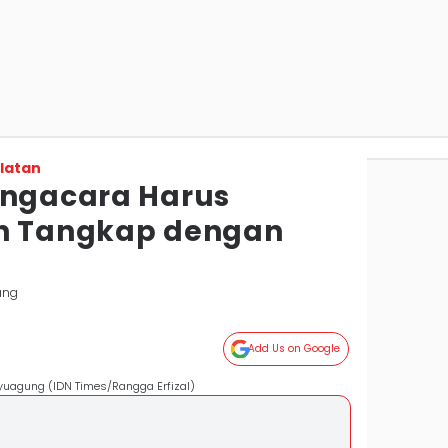
latan
engacara Harus
ah Tangkap dengan
ang
Add Us on Google
ayuagung (IDN Times/Rangga Erfizal)