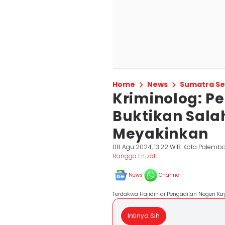
Home
News
Sumatra Se
Kriminolog: P
Buktikan Sal
Meyakinkan
08 Agu 2024, 13:22 WIB
Kota Palemb
Rangga Erfizal
News
Channel
Terdakwa Hajidin di Pengadilan Negeri K
Intinya Sih