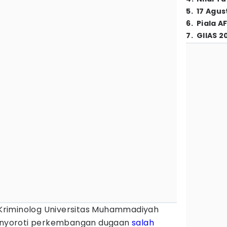
5
.
17 Agus
6
.
Piala A
7
.
GIIAS 2
Kriminolog Universitas Muhammadiyah
 menyoroti perkembangan dugaan
salah