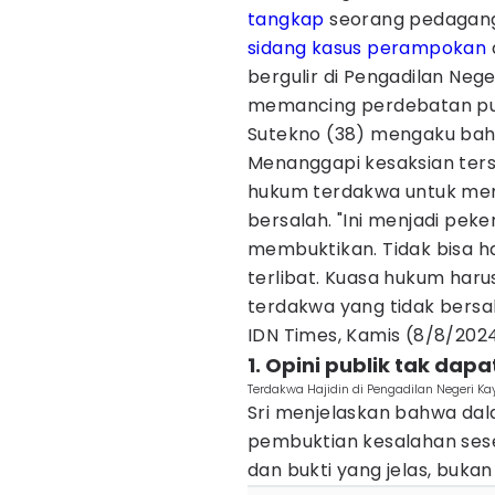
tangkap
seorang pedagan
sidang
kasus perampokan
bergulir di Pengadilan Nege
memancing perdebatan pub
Sutekno (38) mengaku bahw
Menanggapi kesaksian ters
hukum terdakwa untuk mem
bersalah. "Ini menjadi pek
membuktikan. Tidak bisa h
terlibat. Kuasa hukum haru
terdakwa yang tidak bersa
IDN Times, Kamis (8/8/2024
1. Opini publik tak da
Terdakwa Hajidin di Pengadilan Negeri K
Sri menjelaskan bahwa dal
pembuktian kesalahan ses
dan bukti yang jelas, bukan