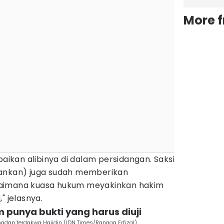
More 
kan alibinya di dalam persidangan. Saksi
gankan) juga sudah memberikan
gaimana kuasa hukum meyakinkan hakim
" jelasnya.
 punya bukti yang harus diuji
adap terdakwa Hajidin (IDN Times/Rangga Erfizal)