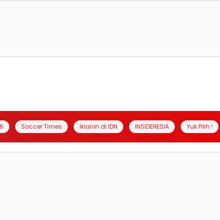
6
Soccer Times
Iklanin di IDN
INSIDENESIA
Yuk Pilih !