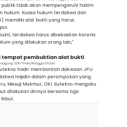
ni publik tidak akan mempengaruhi hakim
n hukum. Kuasa hukum terdakwa dan
 memiliki alat bukti yang harus
gan.
 bukti, terdakwa harus dibebaskan karena
m yang dilakukan orang lain,"
i tempat pembuktian alat bukti
ayuagung (IDN Times/Rangga Erfizal)
 Sutekno hadir membantah dakwaan JPU
rdakwa Hajidin dalam perampokan yang
aru, Mesuji Makmur, OKI. Sutekno mengaku
 dilakukan dirinya bersama tiga
 Ribut.