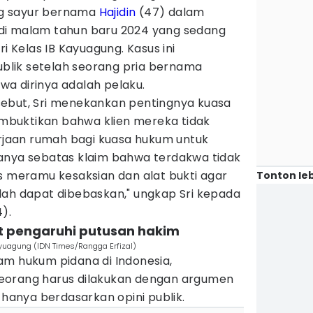
g sayur bernama
Hajidin
(47) dalam
di malam tahun baru 2024 yang sedang
ri Kelas IB Kayuagung. Kasus ini
lik setelah seorang pria bernama
a dirinya adalah pelaku.
ebut, Sri menekankan pentingnya kuasa
buktikan bahwa klien mereka tidak
erjaan rumah bagi kuasa hukum untuk
anya sebatas klaim bahwa terdakwa tidak
s meramu kesaksian dan alat bukti agar
Tonton leb
lah dapat dibebaskan," ungkap Sri kepada
).
pat pengaruhi putusan hakim
ayuagung (IDN Times/Rangga Erfizal)
am hukum pidana di Indonesia,
eorang harus dilakukan dengan argumen
 hanya berdasarkan opini publik.