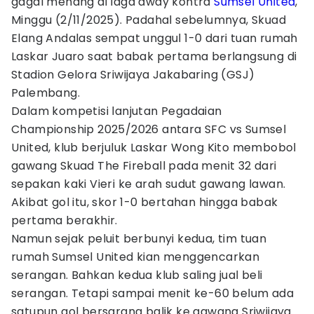
gagal menang di laga away kontra
Sumsel United
,
Minggu (2/11/2025). Padahal sebelumnya, Skuad
Elang Andalas sempat unggul 1-0 dari tuan rumah
Laskar Juaro saat babak pertama berlangsung di
Stadion Gelora Sriwijaya Jakabaring (GSJ)
Palembang.
Dalam kompetisi lanjutan Pegadaian
Championship 2025/2026 antara SFC vs Sumsel
United, klub berjuluk Laskar Wong Kito membobol
gawang Skuad The Fireball pada menit 32 dari
sepakan kaki Vieri ke arah sudut gawang lawan.
Akibat gol itu, skor 1-0 bertahan hingga babak
pertama berakhir.
Namun sejak peluit berbunyi kedua, tim tuan
rumah Sumsel United kian menggencarkan
serangan. Bahkan kedua klub saling jual beli
serangan. Tetapi sampai menit ke-60 belum ada
satupun gol bersarang balik ke gawang Sriwijaya