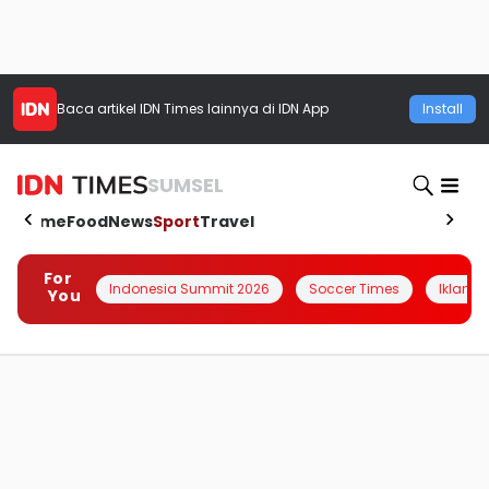
Baca artikel
IDN Times
lainnya di IDN App
Install
SUMSEL
Home
Food
News
Sport
Travel
For
Indonesia Summit 2026
Soccer Times
Iklanin 
You