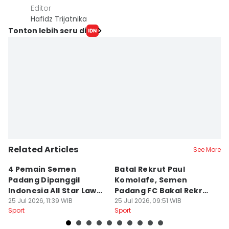
Editor
Hafidz Trijatnika
Tonton lebih seru di
Related Articles
See More
4 Pemain Semen
Batal Rekrut Paul
P
Padang Dipanggil
Komolafe, Semen
S
Indonesia All Star Lawan
Padang FC Bakal Rekrut
Uj
Aston Villa
25 Jul 2026, 11:39 WIB
Striker Baru
25 Jul 2026, 09:51 WIB
24
Sport
Sport
Sp