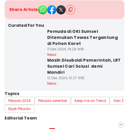
Share Article
Curated For You
Pemuda di OKI Sumsel
Ditemukan Tewas Tergantung
di Pohon Karet
11 Des 2024, 19:28 WIB
News
Masih Disubsidi Pemerintah, LRT
Sumsel Cari Solusi demi
Mandiri
12 Des 2024, 10:27 WIB
News
Topics
Pilkada 2024
Pilkada serentak
Keep me on Trend
Gen Z Me
Bijak Pilkada
Editorial Team