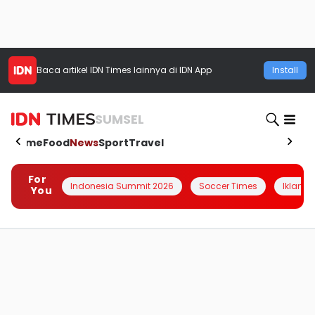
Baca artikel
IDN Times
lainnya di IDN App
Install
SUMSEL
Home
Food
News
Sport
Travel
For
Indonesia Summit 2026
Soccer Times
Iklanin 
You