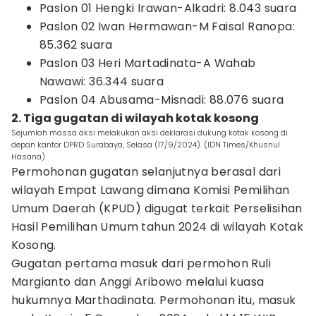
Paslon 01 Hengki Irawan-Alkadri: 8.043 suara
Paslon 02 Iwan Hermawan-M Faisal Ranopa:
85.362 suara
Paslon 03 Heri Martadinata-A Wahab
Nawawi: 36.344 suara
Paslon 04 Abusama-Misnadi: 88.076 suara
2. Tiga gugatan di wilayah kotak kosong
Sejumlah massa aksi melakukan aksi deklarasi dukung kotak kosong di
depan kantor DPRD Surabaya, Selasa (17/9/2024). (IDN Times/Khusnul
Hasana)
Permohonan gugatan selanjutnya berasal dari
wilayah Empat Lawang dimana Komisi Pemilihan
Umum Daerah (KPUD) digugat terkait Perselisihan
Hasil Pemilihan Umum tahun 2024 di wilayah Kotak
Kosong.
Gugatan pertama masuk dari permohon Ruli
Margianto dan Anggi Aribowo melalui kuasa
hukumnya Marthadinata. Permohonan itu, masuk