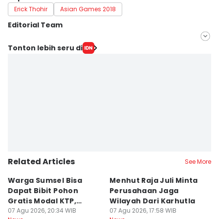
Erick Thohir
Asian Games 2018
Editorial Team
Editor
Tonton lebih seru di
Deryardli Tiarhendi
Editor
Rangga Erfizal
Related Articles
See More
Warga Sumsel Bisa
Menhut Raja Juli Minta
M
Dapat Bibit Pohon
Perusahaan Jaga
T
Gratis Modal KTP,
Wilayah Dari Karhutla
K
Menhut Beberkan
07 Agu 2026, 20:34 WIB
07 Agu 2026, 17:58 WIB
07