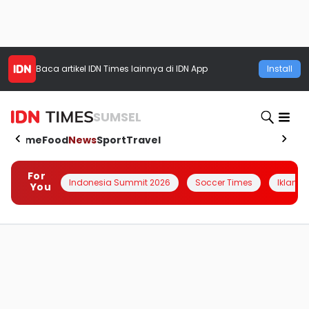
Baca artikel
IDN Times
lainnya di IDN App
Install
SUMSEL
Home
Food
News
Sport
Travel
For
Indonesia Summit 2026
Soccer Times
Iklanin 
You