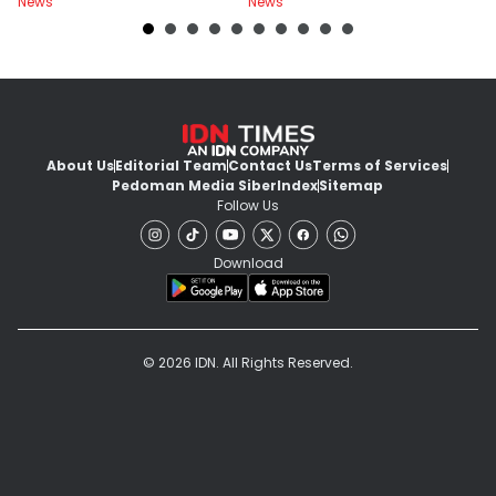
News
News
Ne
Caranya
About Us
Editorial Team
Contact Us
Terms of Services
Pedoman Media Siber
Index
Sitemap
Follow Us
Download
© 2026 IDN. All Rights Reserved.