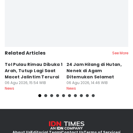
Editor
Hafidz Trijatnika
Related Articles
See More
Tol Pulau Rimau Dibuka 1
24 Jam Hilang di Hutan,
Ku
Arah, Tutup Lagi Saat
Nenek di Agam
S
Macet Jalintim Terurai
Ditemukan Selamat
In
06 Agu 2026, 15:54 WIB
06 Agu 2026, 14:46 WIB
06
News
News
Ne
About Us
Editorial Team
Contact Us
Terms of Services