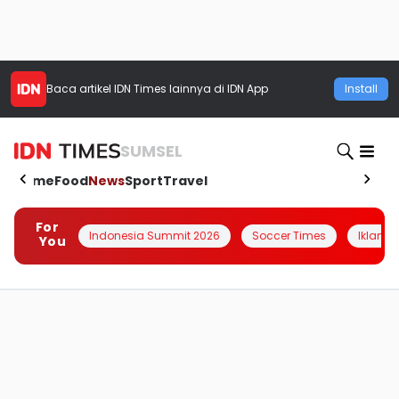
Baca artikel
IDN Times
lainnya di IDN App
Install
SUMSEL
Home
Food
News
Sport
Travel
For
Indonesia Summit 2026
Soccer Times
Iklanin 
You