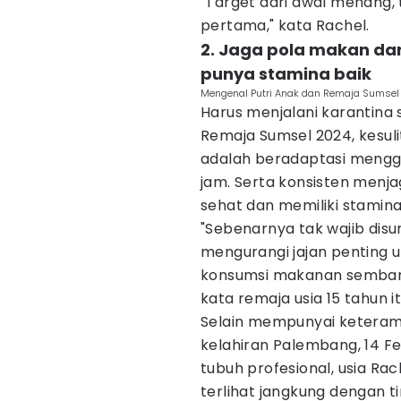
"Target dari awal menang, 
pertama," kata Rachel.
2. Jaga pola makan dan
punya stamina baik
Mengenal Putri Anak dan Remaja Sumsel 
Harus menjalani karantina s
Remaja Sumsel 2024, kesul
adalah beradaptasi menggu
jam. Serta konsisten menj
sehat dan memiliki stamina
"Sebenarnya tak wajib disu
mengurangi jajan penting 
konsumsi makanan sembar
kata remaja usia 15 tahun it
Selain mempunyai keteramp
kelahiran Palembang, 14 Fe
tubuh profesional, usia R
terlihat jangkung dengan ti