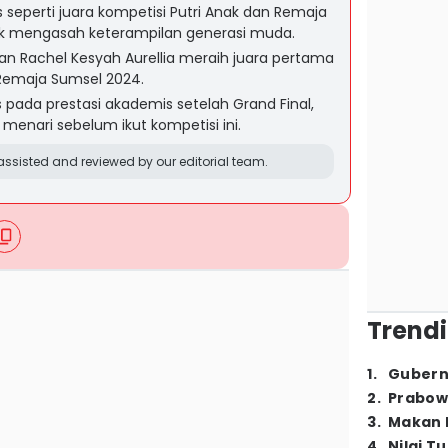
eperti juara kompetisi Putri Anak dan Remaja
k mengasah keterampilan generasi muda.
dan Rachel Kesyah Aurellia meraih juara pertama
n Remaja Sumsel 2024.
 pada prestasi akademis setelah Grand Final,
menari sebelum ikut kompetisi ini.
ssisted and reviewed by our editorial team.
Trendi
1
.
Gubern
2
.
Prabow
3
.
Makan B
4
.
Nilai T