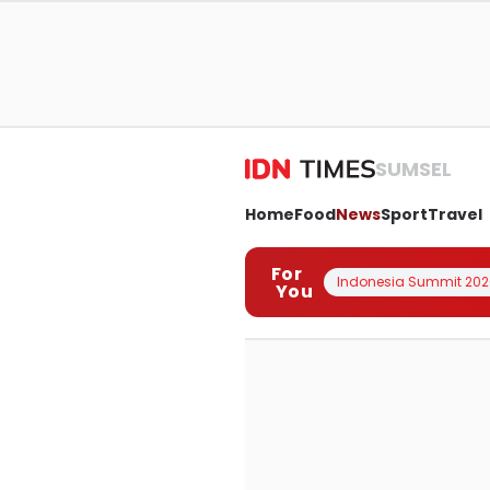
SUMSEL
Home
Food
News
Sport
Travel
For
Indonesia Summit 202
You