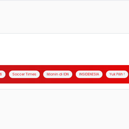
6
Soccer Times
Iklanin di IDN
INSIDENESIA
Yuk Pilih !