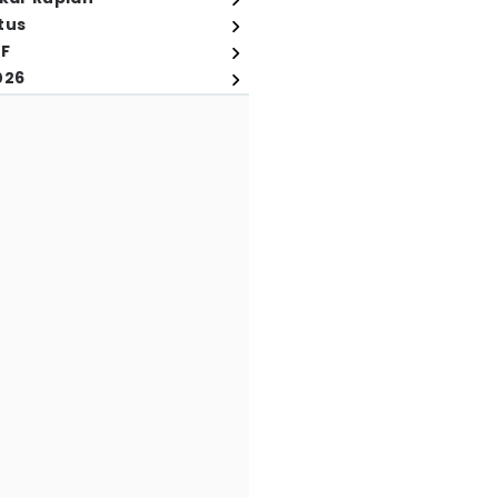
tus
FF
026