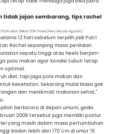
tapi tetap tidak menduga juga bisa juara
 tidak jajan sembarang, tips rachel
2024 Lebih Dekat (IDN Times/Feny Maulia Agustin)
elama 12 hari sebelum terpilih jadi Putri
itan Rachel sepanjang masa penilaian
nakan sepatu tinggi atau heels berjam-
aga pola makan agar kondisi tubuh tetap
n optimal.
ruh diet, tapi jaga pola makan dan
untuk kesehatan. Sekarang mulai biasa gak
angan dan menikmati makanan sehat,"
u.
ilan berbicara di depan umum, gadis
bruari 2009 tersebut juga memiliki postur
achel yang masih dalam masa pertumbuhan
nggi badan lebih dari 170 cm di umur 15