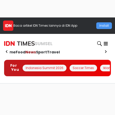
Baca artikel
IDN Times
lainnya di IDN App
Install
SUMSEL
Home
Food
News
Sport
Travel
For
Indonesia Summit 2026
Soccer Times
Iklanin 
You