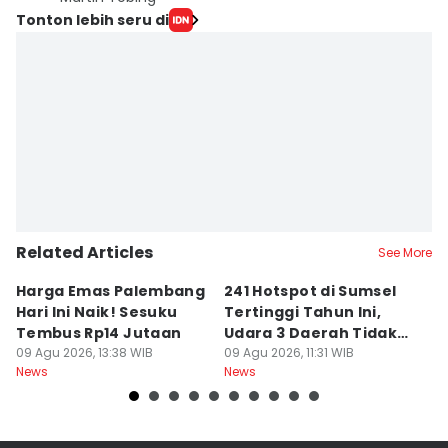
Tonton lebih seru di
Related Articles
See More
Harga Emas Palembang
241 Hotspot di Sumsel
J
Hari Ini Naik! Sesuku
Tertinggi Tahun Ini,
D
Tembus Rp14 Jutaan
Udara 3 Daerah Tidak
K
09 Agu 2026, 13:38 WIB
Sehat
09 Agu 2026, 11:31 WIB
P
09
News
News
Ne