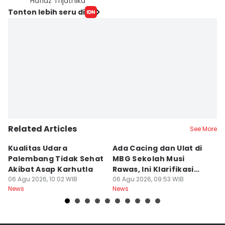
Hafidz Trijatnika
Tonton lebih seru di
Related Articles
See More
Kualitas Udara
Ada Cacing dan Ulat di
U
Palembang Tidak Sehat
MBG Sekolah Musi
T
Akibat Asap Karhutla
Rawas, Ini Klarifikasi
F
06 Agu 2026, 10:02 WIB
SPPG
06 Agu 2026, 09:53 WIB
A
06
News
News
Ne