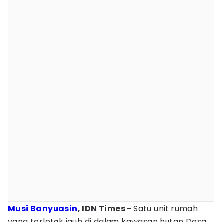
Musi Banyuasin
, IDN Times -‎
Satu unit rumah
yang terletak jauh di dalam kawasan hutan Desa