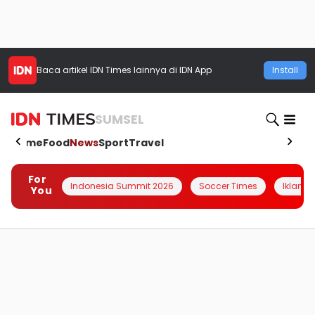
Baca artikel
IDN Times
lainnya di IDN App
Install
SUMSEL
Home
Food
News
Sport
Travel
For
Indonesia Summit 2026
Soccer Times
Iklanin 
You