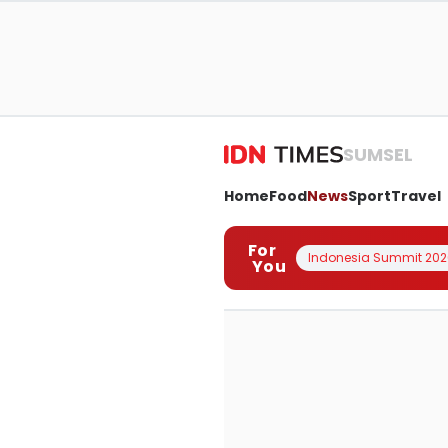
SUMSEL
Home
Food
News
Sport
Travel
For
Indonesia Summit 202
You