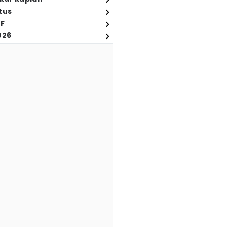
tus
FF
026