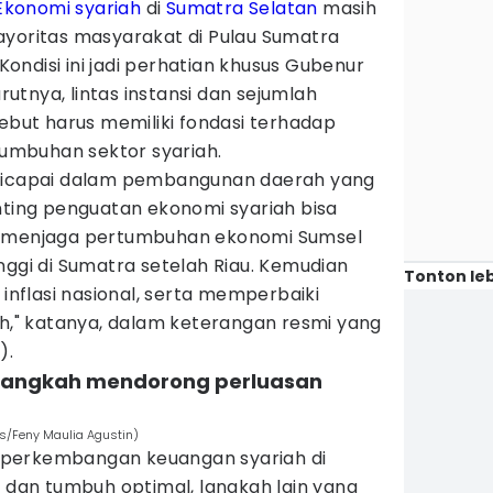
Ekonomi syariah
di
Sumatra Selatan
masih
ayoritas masyarakat di Pulau Sumatra
ndisi ini jadi perhatian khusus Gubenur
rutnya, lintas instansi dan sejumlah
sebut harus memiliki fondasi terhadap
mbuhan sektor syariah.
 dicapai dalam pembangunan daerah yang
nting penguatan ekonomi syariah bisa
a menjaga pertumbuhan ekonomi Sumsel
nggi di Sumatra setelah Riau. Kemudian
Tonton leb
 inflasi nasional, serta memperbaiki
ah," katanya, dalam keterangan resmi yang
).
di langkah mendorong perluasan
s/Feny Maulia Agustin)
perkembangan keuangan syariah di
f dan tumbuh optimal, langkah lain yang