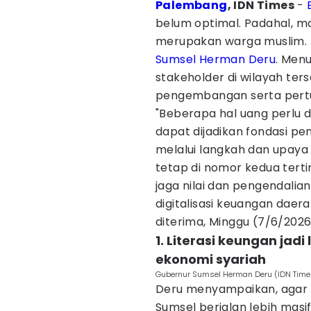
Palembang
, IDN Times
-
belum optimal. Padahal, m
merupakan warga muslim. Ko
Sumsel
Herman Deru
. Menu
stakeholder di wilayah ter
pengembangan serta pertu
"Beberapa hal uang perlu
dapat dijadikan fondasi pe
melalui langkah dan upay
tetap di nomor kedua terti
jaga nilai dan pengendalian
digitalisasi keuangan daer
diterima, Minggu (7/6/2026
1. Literasi keungan ja
ekonomi syariah
Gubernur Sumsel Herman Deru (IDN Time
Deru menyampaikan, agar 
Sumsel berjalan lebih masi