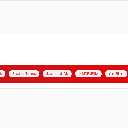
6
Soccer Times
Iklanin di IDN
INSIDENESIA
Yuk Pilih !