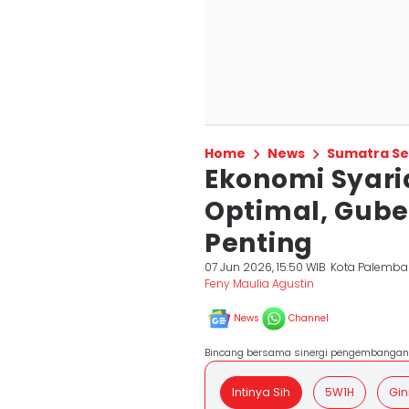
Home
News
Sumatra Se
Ekonomi Syar
Optimal, Gube
Penting
07 Jun 2026, 15:50 WIB
Kota Palemb
Feny Maulia Agustin
News
Channel
Bincang bersama sinergi pengembangan 
Intinya Sih
5W1H
Gin