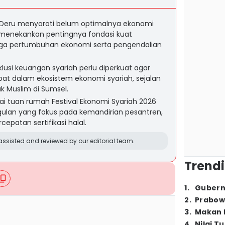
Deru menyoroti belum optimalnya ekonomi
n menekankan pentingnya fondasi kuat
aga pertumbuhan ekonomi serta pengendalian
nklusi keuangan syariah perlu diperkuat agar
ibat dalam ekosistem ekonomi syariah, sejalan
 Muslim di Sumsel.
i tuan rumah Festival Ekonomi Syariah 2026
ulan yang fokus pada kemandirian pesantren,
cepatan sertifikasi halal.
ssisted and reviewed by our editorial team.
Trendi
1
.
Gubern
2
.
Prabow
3
.
Makan B
4
.
Nilai T