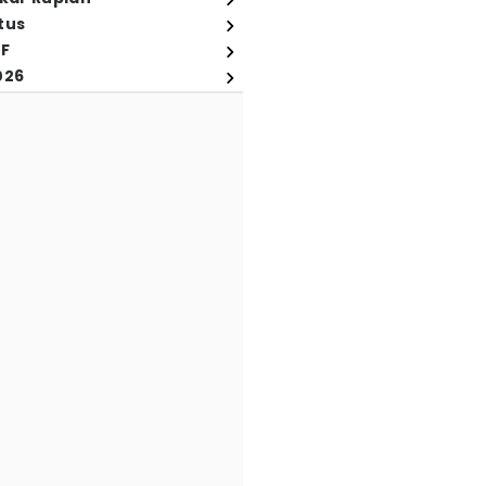
tus
FF
026