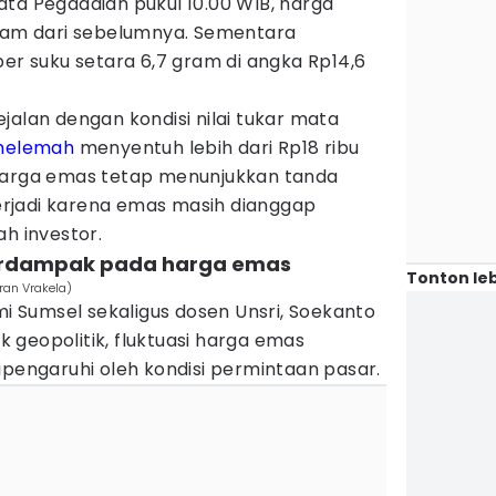
ta Pegadaian pukul 10.00 WIB, harga
gram dari sebelumnya. Sementara
per suku setara 6,7 gram di angka Rp14,6
jalan dengan kondisi nilai tukar mata
melemah
menyentuh lebih dari Rp18 ribu
harga emas tetap menunjukkan tanda
 terjadi karena emas masih dianggap
ah investor.
berdampak pada harga emas
Tonton leb
ran Vrakela)
Sumsel sekaligus dosen Unsri, Soekanto
ak geopolitik, fluktuasi harga emas
ipengaruhi oleh kondisi permintaan pasar.