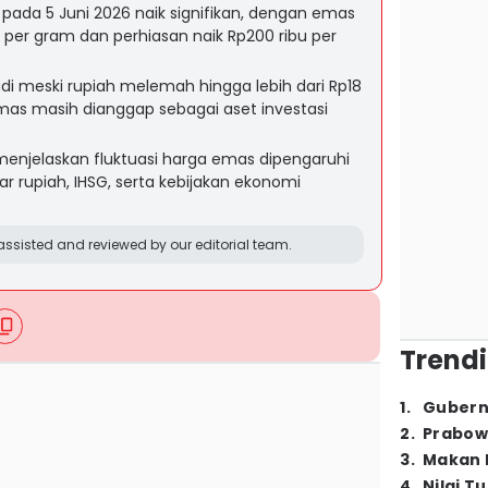
ada 5 Juni 2026 naik signifikan, dengan emas
 per gram dan perhiasan naik Rp200 ribu per
di meski rupiah melemah hingga lebih dari Rp18
emas masih dianggap sebagai aset investasi
enjelaskan fluktuasi harga emas dipengaruhi
ar rupiah, IHSG, serta kebijakan ekonomi
ssisted and reviewed by our editorial team.
Trendi
1
.
Gubern
2
.
Prabow
3
.
Makan B
4
.
Nilai T