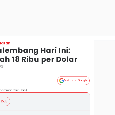
latan
lembang Hari Ini:
ah 18 Ribu per Dolar
ng
Add Us on Google
uhammad Saifullah)
i Kak