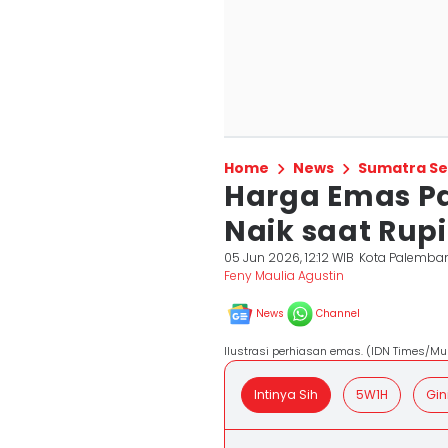
Home
News
Sumatra Se
Harga Emas Pa
Naik saat Rupi
05 Jun 2026, 12:12 WIB
Kota Palemba
Feny Maulia Agustin
News
Channel
Ilustrasi perhiasan emas. (IDN Times/M
Intinya Sih
5W1H
Gin