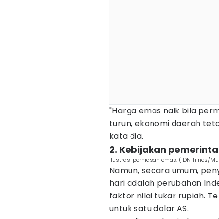
"Harga emas naik bila perm
turun, ekonomi daerah teta
kata dia.
2. Kebijakan pemerint
Ilustrasi perhiasan emas. (IDN Times/M
Namun, secara umum, peny
hari adalah perubahan In
faktor nilai tukar rupiah. T
untuk satu dolar AS.