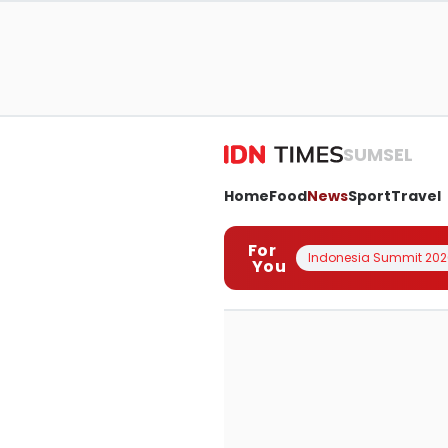
SUMSEL
Home
Food
News
Sport
Travel
For
Indonesia Summit 202
You