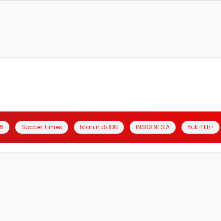
6
Soccer Times
Iklanin di IDN
INSIDENESIA
Yuk Pilih !