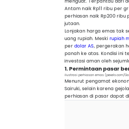
menguat. Terpantau dari da
Antam naik Rp11 ribu per 
perhiasan naik Rp200 ribu 
jutaan.
Lonjakan harga emas tak se
uang rupiah. Meski
rupiah 
per
dolar AS
, pergerakan 
panah ke atas. Kondisi ini
investasi aman oleh sejuml
1. Permintaan pasar 
ilustrasi perhiasan emas (pexels.com/Go
Menurut pengamat ekonomi 
Sairuki, selain karena gejol
perhiasan di pasar dapat d