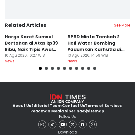
Related Articles
See More
Harga Karet Sumsel
BPBD Minta Tambah 2
D
Bertahan di Atas Rp39
Heli Water Bombing
S
Ribu, Naik Tipis Awal
Padamkan Karhutla di
P
Pekan
10 Agu 2026, 16:27 WIB
Sumsel
10 Agu 2026, 14:59 WIB
K
10
News
News
Ne
About Us
Editorial Team
Contact Us
Terms of Services
Pedoman Media Siber
Index
Sitemap
Follow Us
Download