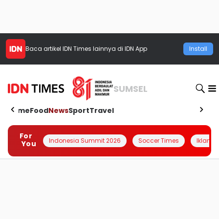
Baca artikel
IDN Times
lainnya di IDN App
Install
SUMSEL
Home
Food
News
Sport
Travel
For
Indonesia Summit 2026
Soccer Times
Iklanin 
You